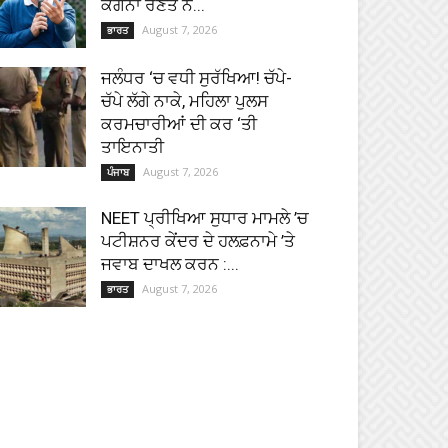
ਕੰਗਨਾ ਰਣੌਤ ਨੇ...
August 7, 2026
ਭਾਰਤ
ਜਲੰਧਰ ‘ਚ ਵਧੀ ਸੁਰੱਖਿਆ! ਚੱਪੇ-
ਚੱਪੇ ਲੱਗੇ ਨਾਕੇ, ਮਹਿਲਾ ਪੁਲਸ
ਕਰਮਚਾਰੀਆਂ ਦੀ ਕਰ ‘ਤੀ
ਤਾਇਨਾਤੀ
August 7, 2026
ਪੰਜਾਬ
NEET ਪ੍ਰੀਖਿਆ ਸੁਧਾਰ ਮਾਮਲੇ ’ਚ
ਪਟੀਸ਼ਨਰ ਕੇਂਦਰ ਦੇ ਹਲਫ਼ਨਾਮੇ ’ਤੇ
ਜਵਾਬ ਦਾਖਲ ਕਰਨ :...
August 7, 2026
ਭਾਰਤ