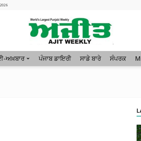
 2026
ਈ-ਅਖ਼ਬਾਰ
ਪੰਜਾਬ ਡਾਇਰੀ
ਸਾਡੇ ਬਾਰੇ
ਸੰਪਰਕ
M
Ajitweekly
:
L