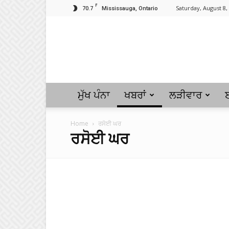
F
70.7
Saturday, August 8,
Mississauga, Ontario
ਮੁੱਖ ਪੰਨਾ
ਖਬਰਾਂ
ਲੜੀਵਾਰ
Home
ਰਸੋਈ ਘਰ
ਰਸੋਈ ਘਰ