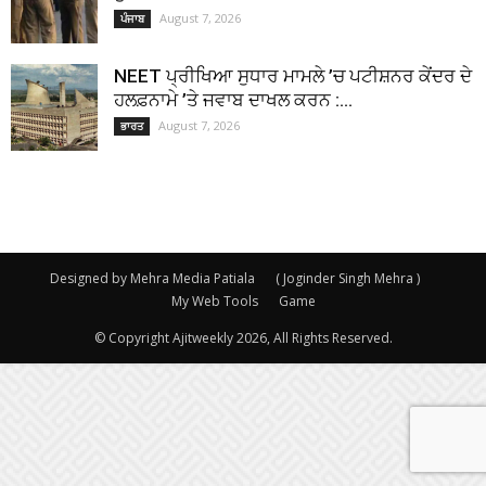
August 7, 2026
ਪੰਜਾਬ
NEET ਪ੍ਰੀਖਿਆ ਸੁਧਾਰ ਮਾਮਲੇ ’ਚ ਪਟੀਸ਼ਨਰ ਕੇਂਦਰ ਦੇ
ਹਲਫ਼ਨਾਮੇ ’ਤੇ ਜਵਾਬ ਦਾਖਲ ਕਰਨ :...
August 7, 2026
ਭਾਰਤ
Designed by Mehra Media Patiala
( Joginder Singh Mehra )
My Web Tools
Game
© Copyright Ajitweekly 2026, All Rights Reserved.