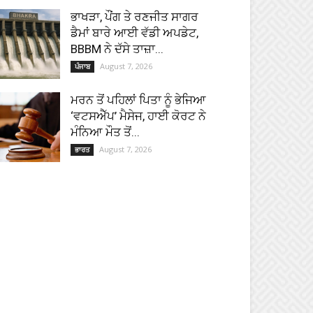
ਭਾਖੜਾ, ਪੌਂਗ ਤੇ ਰਣਜੀਤ ਸਾਗਰ
ਡੈਮਾਂ ਬਾਰੇ ਆਈ ਵੱਡੀ ਅਪਡੇਟ,
BBBM ਨੇ ਦੱਸੇ ਤਾਜ਼ਾ...
August 7, 2026
ਪੰਜਾਬ
ਮਰਨ ਤੋਂ ਪਹਿਲਾਂ ਪਿਤਾ ਨੂੰ ਭੇਜਿਆ
‘ਵਟਸਐੱਪ’ ਮੈਸੇਜ, ਹਾਈ ਕੋਰਟ ਨੇ
ਮੰਨਿਆ ਮੌਤ ਤੋਂ...
August 7, 2026
ਭਾਰਤ