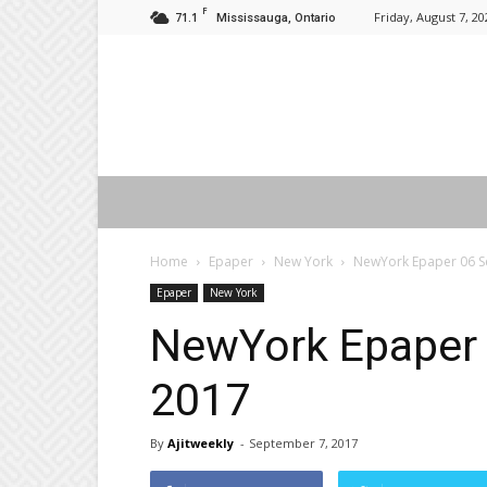
F
71.1
Friday, August 7, 20
Mississauga, Ontario
Home
Epaper
New York
NewYork Epaper 06 Se
Epaper
New York
NewYork Epaper 
2017
By
Ajitweekly
-
September 7, 2017