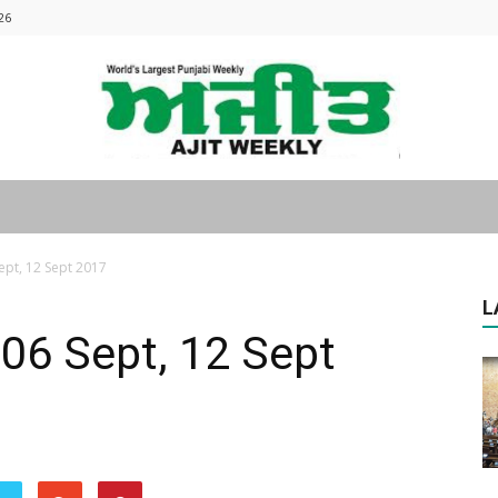
26
Ajitweekly
pt, 12 Sept 2017
L
06 Sept, 12 Sept
: