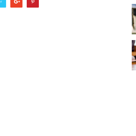
er
Punjabi
News
Paper
Ajit