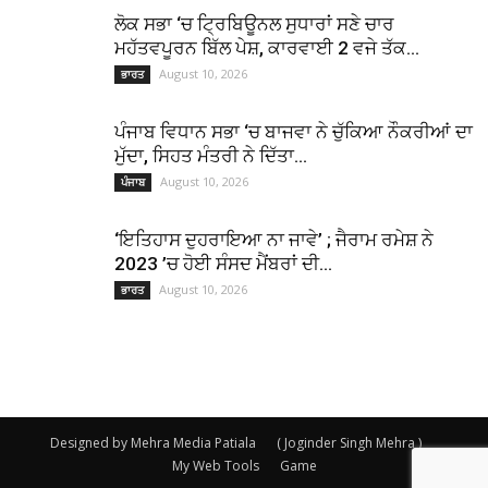
ਲੋਕ ਸਭਾ ‘ਚ ਟ੍ਰਿਬਿਊਨਲ ਸੁਧਾਰਾਂ ਸਣੇ ਚਾਰ
ਮਹੱਤਵਪੂਰਨ ਬਿੱਲ ਪੇਸ਼, ਕਾਰਵਾਈ 2 ਵਜੇ ਤੱਕ...
August 10, 2026
ਭਾਰਤ
ਪੰਜਾਬ ਵਿਧਾਨ ਸਭਾ ‘ਚ ਬਾਜਵਾ ਨੇ ਚੁੱਕਿਆ ਨੌਕਰੀਆਂ ਦਾ
ਮੁੱਦਾ, ਸਿਹਤ ਮੰਤਰੀ ਨੇ ਦਿੱਤਾ...
August 10, 2026
ਪੰਜਾਬ
‘ਇਤਿਹਾਸ ਦੁਹਰਾਇਆ ਨਾ ਜਾਵੇ’ ; ਜੈਰਾਮ ਰਮੇਸ਼ ਨੇ
2023 ’ਚ ਹੋਈ ਸੰਸਦ ਮੈਂਬਰਾਂ ਦੀ...
August 10, 2026
ਭਾਰਤ
Designed by Mehra Media Patiala
( Joginder Singh Mehra )
My Web Tools
Game