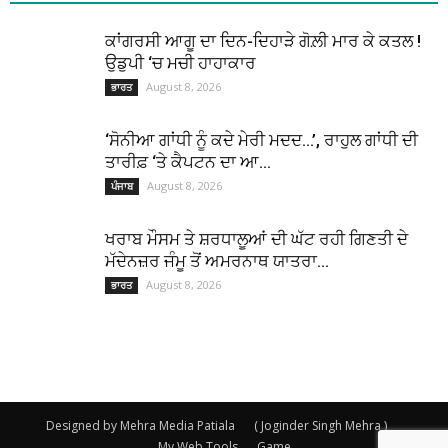
ਕਾਂਗਰਸੀ ਆਗੂ ਦਾ ਦਿਨ-ਦਿਹਾੜੇ ਗੋਲ਼ੀ ਮਾਰ ਕੇ ਕਤਲ !
ਉਡੁਪੀ ‘ਚ ਮਚੀ ਹਾਹਾਕਾਰ
August 8, 2026
ਭਾਰਤ
‘ਸੋਨੀਆ ਗਾਂਧੀ ਨੂੰ ਕਦੇ ਮੇਰੀ ਮਦਦ…’, ਰਾਹੁਲ ਗਾਂਧੀ ਦੀ
ਤਾਰੀਫ਼ ‘ਤੇ ਕੈਪਟਨ ਦਾ ਆ...
August 8, 2026
ਪੰਜਾਬ
ਖਰਾਬ ਮੌਸਮ ਤੇ ਸ਼ਰਧਾਲੂਆਂ ਦੀ ਘੱਟ ਰਹੀ ਗਿਣਤੀ ਦੇ
ਮੱਦੇਨਜ਼ਰ ਜੰਮੂ ਤੋਂ ਅਮਰਨਾਥ ਯਾਤਰਾ...
August 8, 2026
ਭਾਰਤ
Designed by Mehra Media Patiala
( Joginder Singh Mehra )
My Web Tools
Game