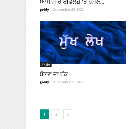
ਆਸਾਮ ਰਾਈਫਲਜ਼ ’ਤੇ ਹਮਲੇ...
goldy
-
September 25, 2025
ਮੁੱਖ ਲੇਖ
ਬੋਲਣ ਦਾ ਹੱਕ
goldy
-
September 25, 2025
1
2