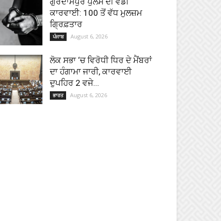
ਗੁਰਦਾਸਪੁਰ ਪੁਲਸ ਦੀ ਵੱਡੀ
ਕਾਰਵਾਈ: 100 ਤੋਂ ਵੱਧ ਮੁਲਜ਼ਮ
ਗ੍ਰਿਫ਼ਤਾਰ
August 6, 2026
ਪੰਜਾਬ
ਲੋਕ ਸਭਾ ‘ਚ ਵਿਰੋਧੀ ਧਿਰ ਦੇ ਮੈਂਬਰਾਂ
ਦਾ ਹੰਗਾਮਾ ਜਾਰੀ, ਕਾਰਵਾਈ
ਦੁਪਹਿਰ 2 ਵਜੇ...
August 6, 2026
ਭਾਰਤ