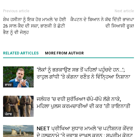
Previous article
Next article
ਸ਼ੇਖ ਹਸੀਨਾ ਨੂੰ ਇਕ ਹੋਰ ਮਾਮਲੇ ‘ਚ ਹੋਈ
ਕੈਪਟਨ ਦੇ ਬਿਆਨ ਨੇ ਕੱਢ ਦਿੱਤੀ ਭਾਜਪਾ
26 ਸਾਲ ਕੈਦ ਦੀ ਸਜ਼ਾ, ਭਾਣਜੀ ਤੇ ਛੋਟੀ
ਦੀ ਸਿਆਸੀ ਫੂਕ!
ਭੈਣ ਨੂੰ ਵੀ ਜੇਲ੍ਹ
RELATED ARTICLES
MORE FROM AUTHOR
‘ਲੋਕਾਂ ਨੂੰ ਭੜਕਾਉਣ ਸਭ ਤੋਂ ਪਹਿਲਾਂ ਪਹੁੰਚਦੇ ਹਨ…’;
ਰਾਹੁਲ ਗਾਂਧੀ ‘ਤੇ ਕੰਗਨਾ ਰਣੌਤ ਨੇ ਵਿੰਨ੍ਹਿਆ ਨਿਸ਼ਾਨਾ
ਭਾਰਤ
ਜਲੰਧਰ ‘ਚ ਵਧੀ ਸੁਰੱਖਿਆ! ਚੱਪੇ-ਚੱਪੇ ਲੱਗੇ ਨਾਕੇ,
ਮਹਿਲਾ ਪੁਲਸ ਕਰਮਚਾਰੀਆਂ ਦੀ ਕਰ ‘ਤੀ ਤਾਇਨਾਤੀ
ਪੰਜਾਬ
NEET ਪ੍ਰੀਖਿਆ ਸੁਧਾਰ ਮਾਮਲੇ ’ਚ ਪਟੀਸ਼ਨਰ ਕੇਂਦਰ
ਦੇ ਹਲਫ਼ਨਾਮੇ ’ਤੇ ਜਵਾਬ ਦਾਖਲ ਕਰਨ : ਸੁਪਰੀਮ ਕੋਰਟ