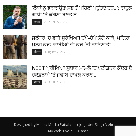
‘ਲੋਕਾਂ ਨੂੰ ਭੜਕਾਉਣ ਸਭ ਤੋਂ ਪਹਿਲਾਂ ਪਹੁੰਚਦੇ ਹਨ…’; ਰਾਹੁਲ
ਗਾਂਧੀ ‘ਤੇ ਕੰਗਨਾ ਰਣੌਤ ਨੇ...
August 7, 2026
ਭਾਰਤ
ਜਲੰਧਰ ‘ਚ ਵਧੀ ਸੁਰੱਖਿਆ! ਚੱਪੇ-ਚੱਪੇ ਲੱਗੇ ਨਾਕੇ, ਮਹਿਲਾ
ਪੁਲਸ ਕਰਮਚਾਰੀਆਂ ਦੀ ਕਰ ‘ਤੀ ਤਾਇਨਾਤੀ
August 7, 2026
ਪੰਜਾਬ
NEET ਪ੍ਰੀਖਿਆ ਸੁਧਾਰ ਮਾਮਲੇ ’ਚ ਪਟੀਸ਼ਨਰ ਕੇਂਦਰ ਦੇ
ਹਲਫ਼ਨਾਮੇ ’ਤੇ ਜਵਾਬ ਦਾਖਲ ਕਰਨ :...
August 7, 2026
ਭਾਰਤ
Designed by Mehra Media Patiala
( Joginder Singh Mehra )
My Web Tools
Game