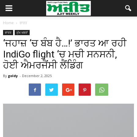
Home
ਭਾਰਤ
ਭਾਰਤ
ਮੁੱਖ ਖਬਰਾਂ
‘ਜਹਾਜ਼ ‘ਚ ਬੰਬ ਹੈ…!’ ਭਾਰਤ ਆ ਰਹੀ
IndiGo flight ‘ਚ ਮਚੀ ਸਨਸਨੀ,
ਹੋਈ ਐਮਰਜੈਂਸੀ ਲੈਂਡਿੰਗ
By
goldy
-
December 2, 2025