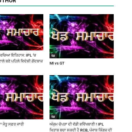
UTHOR
(Ajit
ੇ ਰਚਿਆ ਇਤਿਹਾਸ: IPL ‘ਚ
ਖੇਡ
ੇ ਬਣੇ ਪਹਿਲੇ ਵਿਦੇਸ਼ੀ ਗੇਂਦਬਾਜ਼
MI vs GT
Matrimonial)
ਖੇਡ
ਾ ਜੇਤੂ ਸਫ਼ਰ ਜਾਰੀ
ਅੰਜੁਮ ਚੋਪੜਾ ਦੀ ਵੱਡੀ ਭਵਿੱਖਬਾਣੀ ! IPL
ਖਿਤਾਬ ਬਚਾ ਸਕਦੀ ਹੈ RCB, ਪੰਜਾਬ ਕਿੰਗਜ਼ ਦੀ