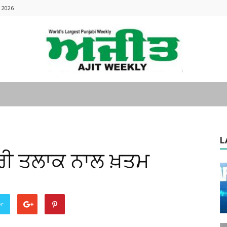
 2026
Ajitweekly
L
ਾਰੀ ਤਲਾਕ ਨਾਲ ਖ਼ਤਮ
:
er