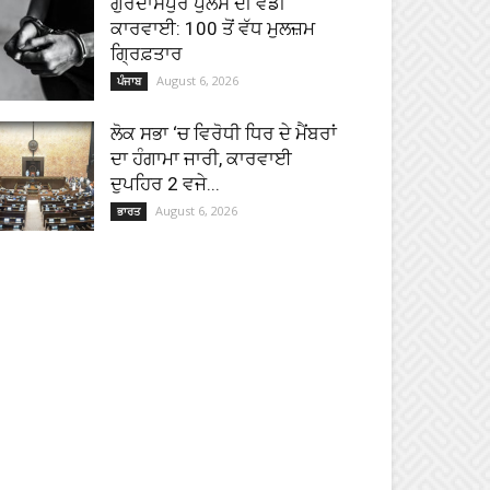
ਗੁਰਦਾਸਪੁਰ ਪੁਲਸ ਦੀ ਵੱਡੀ
ਕਾਰਵਾਈ: 100 ਤੋਂ ਵੱਧ ਮੁਲਜ਼ਮ
ਗ੍ਰਿਫ਼ਤਾਰ
August 6, 2026
ਪੰਜਾਬ
ਲੋਕ ਸਭਾ ‘ਚ ਵਿਰੋਧੀ ਧਿਰ ਦੇ ਮੈਂਬਰਾਂ
ਦਾ ਹੰਗਾਮਾ ਜਾਰੀ, ਕਾਰਵਾਈ
ਦੁਪਹਿਰ 2 ਵਜੇ...
August 6, 2026
ਭਾਰਤ