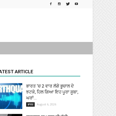
ATEST ARTICLE
ਭਾਰਤ ‘ਚ 2 ਵਾਰ ਲੱਗੇ ਭੂਚਾਲ ਦੇ
ਝਟਕੇ, ਹਿਲ ਗਿਆ ਇਹ ਪੂਰਾ ਸੂਬਾ,
ਘਰਾਂ...
August 6, 2026
ਭਾਰਤ