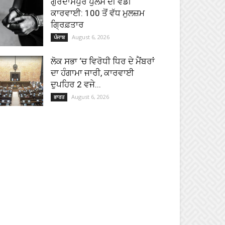
ਗੁਰਦਾਸਪੁਰ ਪੁਲਸ ਦੀ ਵੱਡੀ
ਕਾਰਵਾਈ: 100 ਤੋਂ ਵੱਧ ਮੁਲਜ਼ਮ
ਗ੍ਰਿਫ਼ਤਾਰ
August 6, 2026
ਪੰਜਾਬ
ਲੋਕ ਸਭਾ ‘ਚ ਵਿਰੋਧੀ ਧਿਰ ਦੇ ਮੈਂਬਰਾਂ
ਦਾ ਹੰਗਾਮਾ ਜਾਰੀ, ਕਾਰਵਾਈ
ਦੁਪਹਿਰ 2 ਵਜੇ...
August 6, 2026
ਭਾਰਤ