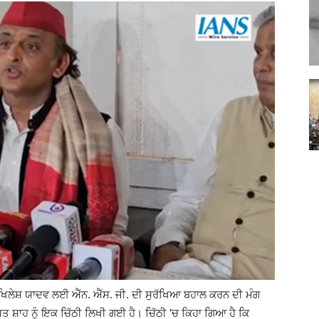
Punjabi
News
Paper
Ajit
ਲੇਸ਼ ਯਾਦਵ ਲਈ ਐੱਨ. ਐੱਸ. ਜੀ. ਦੀ ਸੁਰੱਖਿਆ ਬਹਾਲ ਕਰਨ ਦੀ ਮੰਗ
ਿਤ ਸ਼ਾਹ ਨੂੰ ਇਕ ਚਿੱਠੀ ਲਿਖੀ ਗਈ ਹੈ। ਚਿੱਠੀ ’ਚ ਕਿਹਾ ਗਿਆ ਹੈ ਕਿ