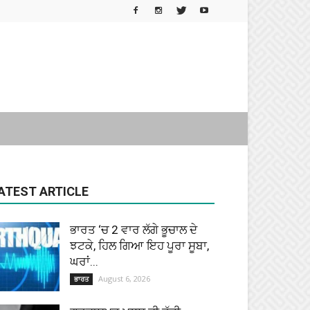
ATEST ARTICLE
ਭਾਰਤ ‘ਚ 2 ਵਾਰ ਲੱਗੇ ਭੂਚਾਲ ਦੇ
ਝਟਕੇ, ਹਿਲ ਗਿਆ ਇਹ ਪੂਰਾ ਸੂਬਾ,
ਘਰਾਂ...
August 6, 2026
ਭਾਰਤ