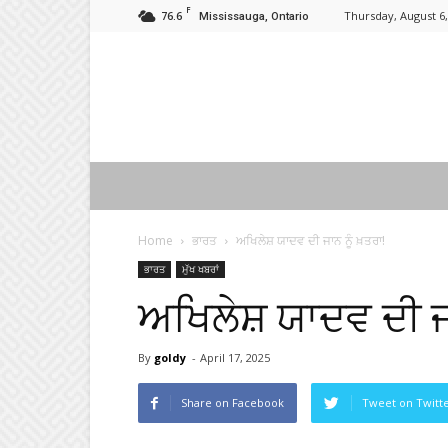
F
76.6
Thursday, August 6,
Mississauga, Ontario
Home
ਭਾਰਤ
ਅਖਿਲੇਸ਼ ਯਾਦਵ ਦੀ ਜਾਨ ਨੂੰ ਖ਼ਤਰਾ!
ਭਾਰਤ
ਮੁੱਖ ਖਬਰਾਂ
ਅਖਿਲੇਸ਼ ਯਾਦਵ ਦੀ ਜਾ
By
goldy
-
April 17, 2025
Share on Facebook
Tweet on Twitt