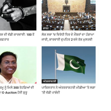
ਭਾਰਤ
ਲਸ ਦੀ ਵੱਡੀ ਕਾਰਵਾਈ: 100 ਤੋਂ
ਲੋਕ ਸਭਾ ‘ਚ ਵਿਰੋਧੀ ਧਿਰ ਦੇ ਮੈਂਬਰਾਂ ਦਾ ਹੰਗਾਮਾ
ਰਿਫ਼ਤਾਰ
ਜਾਰੀ, ਕਾਰਵਾਈ ਦੁਪਹਿਰ 2 ਵਜੇ ਤੱਕ ਮੁਲਤਵੀ
ਅੰਤਰਰਾਸ਼ਟਰੀ
ੂ ਨੂੰ ਮਿਲੇ 300 ਤੋਹਫ਼ਿਆਂ ਦੀ
ਪਾਕਿਸਤਾਨ ਨੇ ਅੰਤਰਰਾਸ਼ਟਰੀ ਮੀਡੀਆ ‘ਤੇ ਲਗਾ
 ! E-Auction ਹੋਈ ਸ਼ੁਰੂ
‘ਤੀ ਵੱਡੀ ਪਾਬੰਦੀ