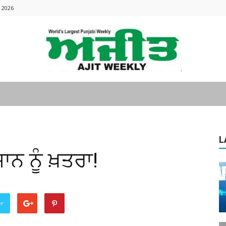
 2026
Ajitweekly
L
ਨ ਨੂੰ ਖ਼ਤਰਾ!
:
er