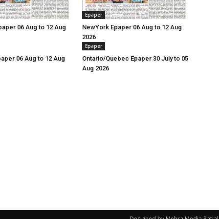
Epaper
Epaper 06 Aug to 12 Aug
NewYork Epaper 06 Aug to 12 Aug
2026
(Ajit
Epaper
aper 06 Aug to 12 Aug
Ontario/Quebec Epaper 30 July to 05
Aug 2026
Matrimonial)
Designed by Mehra Media Patial