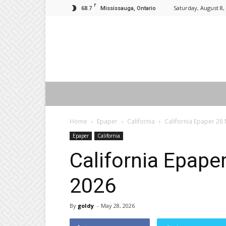
F
68.7
Saturday, August 8,
Mississauga, Ontario
Home
Epaper
California
California Epaper 28 
Epaper
California
California Epape
2026
By
goldy
-
May 28, 2026