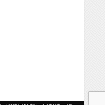
a
( Joginder Singh Mehra )
My Web Tools
Game