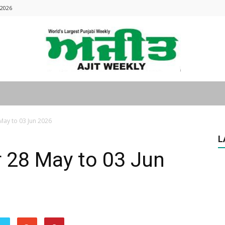
 2026
Ajitweekly
May to 03 Jun 2026
L
r 28 May to 03 Jun
: