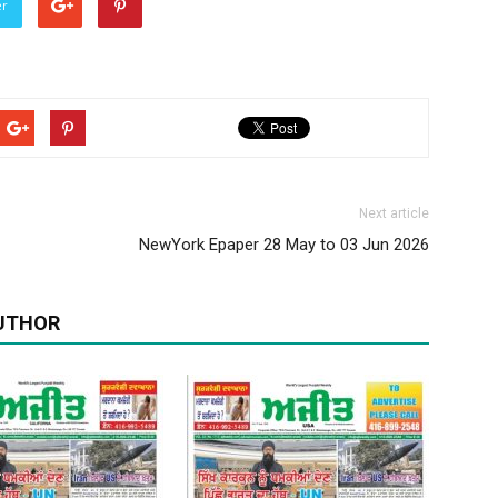
er
Punjabi
News
Next article
NewYork Epaper 28 May to 03 Jun 2026
Paper
UTHOR
Ajit