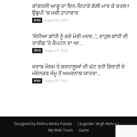
ਕਾਂਗਰਸੀ ਆਗੂ ਦਾ ਦਿਨ-ਦਿਹਾੜੇ ਗੋਲ਼ੀ ਮਾਰ ਕੇ ਕਤਲ !
ਉਡੁਪੀ ‘ਚ ਮਚੀ ਹਾਹਾਕਾਰ
August 8, 2026
ਭਾਰਤ
‘ਸੋਨੀਆ ਗਾਂਧੀ ਨੂੰ ਕਦੇ ਮੇਰੀ ਮਦਦ…’, ਰਾਹੁਲ ਗਾਂਧੀ ਦੀ
ਤਾਰੀਫ਼ ‘ਤੇ ਕੈਪਟਨ ਦਾ ਆ...
August 8, 2026
ਪੰਜਾਬ
ਖਰਾਬ ਮੌਸਮ ਤੇ ਸ਼ਰਧਾਲੂਆਂ ਦੀ ਘੱਟ ਰਹੀ ਗਿਣਤੀ ਦੇ
ਮੱਦੇਨਜ਼ਰ ਜੰਮੂ ਤੋਂ ਅਮਰਨਾਥ ਯਾਤਰਾ...
August 8, 2026
ਭਾਰਤ
Designed by Mehra Media Patiala
( Joginder Singh Mehra )
My Web Tools
Game