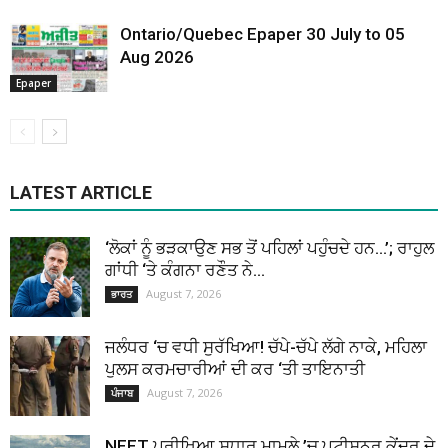
Ontario/Quebec Epaper 30 July to 05
Aug 2026
Epaper
LATEST ARTICLE
‘ਲੋਕਾਂ ਨੂੰ ਭੜਕਾਉਣ ਸਭ ਤੋਂ ਪਹਿਲਾਂ ਪਹੁੰਚਦੇ ਹਨ…’; ਰਾਹੁਲ
ਗਾਂਧੀ ‘ਤੇ ਕੰਗਨਾ ਰਣੌਤ ਨੇ...
August 7, 2026
ਭਾਰਤ
ਜਲੰਧਰ ‘ਚ ਵਧੀ ਸੁਰੱਖਿਆ! ਚੱਪੇ-ਚੱਪੇ ਲੱਗੇ ਨਾਕੇ, ਮਹਿਲਾ
ਪੁਲਸ ਕਰਮਚਾਰੀਆਂ ਦੀ ਕਰ ‘ਤੀ ਤਾਇਨਾਤੀ
August 7, 2026
ਪੰਜਾਬ
NEET ਪ੍ਰੀਖਿਆ ਸੁਧਾਰ ਮਾਮਲੇ ’ਚ ਪਟੀਸ਼ਨਰ ਕੇਂਦਰ ਦੇ