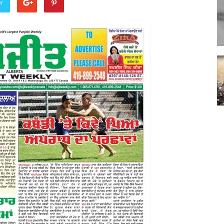
er
Punjabi
News
Paper
Ajit