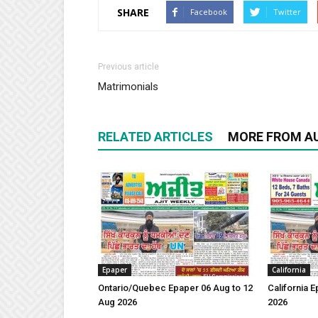
SHARE
Facebook
Twitter
Previous article
Matrimonials
RELATED ARTICLES
MORE FROM A
Epaper
California
Ontario/Quebec Epaper 06 Aug to 12
California 
Aug 2026
2026