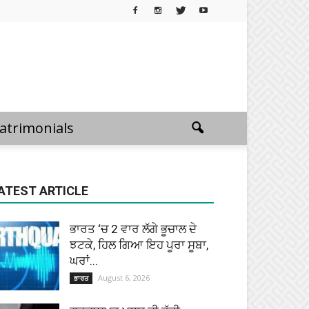
atrimonials
ATEST ARTICLE
ਭਾਰਤ ‘ਚ 2 ਵਾਰ ਲੱਗੇ ਭੂਚਾਲ ਦੇ
ਝਟਕੇ, ਹਿਲ ਗਿਆ ਇਹ ਪੂਰਾ ਸੂਬਾ,
ਘਰਾਂ...
August 6, 2026
ਭਾਰਤ