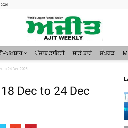
 2026
ਈ-ਅਖ਼ਬਾਰ
ਪੰਜਾਬ ਡਾਇਰੀ
ਸਾਡੇ ਬਾਰੇ
ਸੰਪਰਕ
M
Ajitweekly
c to 24 Dec 2025
L
18 Dec to 24 Dec
: