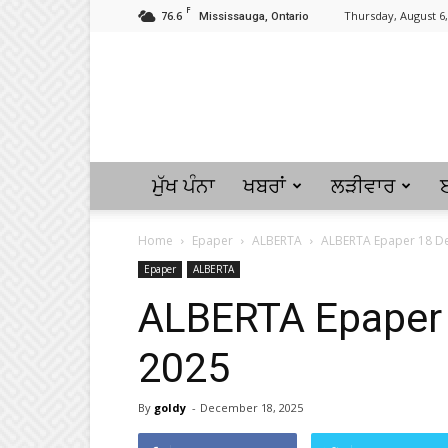
F
76.6
Thursday, August 6,
Mississauga, Ontario
ਮੁੱਖ ਪੰਨਾ
ਖਬਰਾਂ
ਲੜੀਵਾਰ
Home
Epaper
ALBERTA
ALBERTA Epaper 18 De
Epaper
ALBERTA
ALBERTA Epaper 
2025
By
goldy
-
December 18, 2025