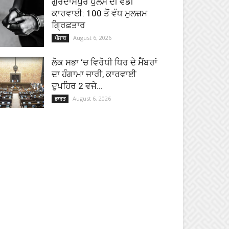
ਗੁਰਦਾਸਪੁਰ ਪੁਲਸ ਦੀ ਵੱਡੀ
ਕਾਰਵਾਈ: 100 ਤੋਂ ਵੱਧ ਮੁਲਜ਼ਮ
ਗ੍ਰਿਫ਼ਤਾਰ
August 6, 2026
ਪੰਜਾਬ
ਲੋਕ ਸਭਾ ‘ਚ ਵਿਰੋਧੀ ਧਿਰ ਦੇ ਮੈਂਬਰਾਂ
ਦਾ ਹੰਗਾਮਾ ਜਾਰੀ, ਕਾਰਵਾਈ
ਦੁਪਹਿਰ 2 ਵਜੇ...
August 6, 2026
ਭਾਰਤ