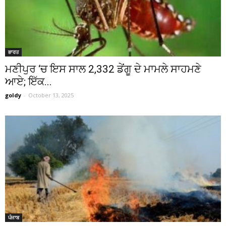
ਭਾਰਤ
ਮਣੀਪੁਰ ‘ਚ ਇਸ ਸਾਲ 2,332 ਡੇਂਗੂ ਦੇ ਮਾਮਲੇ ਸਾਹਮਣੇ
ਆਏ; ਇੱਕ...
goldy
-
October 13, 2025
ਪੰਜਾਬ