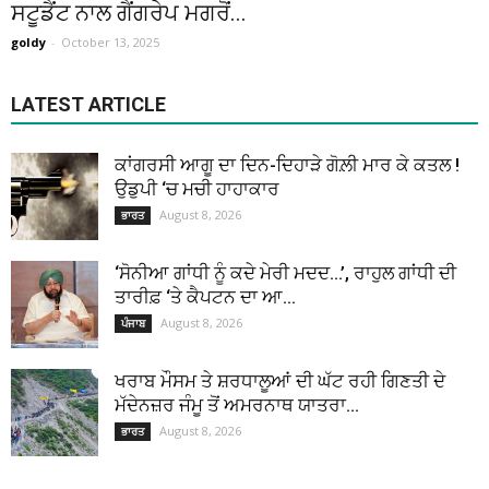
ਸਟੂਡੈਂਟ ਨਾਲ ਗੈਂਗਰੇਪ ਮਗਰੋਂ...
goldy
-
October 13, 2025
LATEST ARTICLE
ਕਾਂਗਰਸੀ ਆਗੂ ਦਾ ਦਿਨ-ਦਿਹਾੜੇ ਗੋਲ਼ੀ ਮਾਰ ਕੇ ਕਤਲ !
ਉਡੁਪੀ ‘ਚ ਮਚੀ ਹਾਹਾਕਾਰ
August 8, 2026
ਭਾਰਤ
‘ਸੋਨੀਆ ਗਾਂਧੀ ਨੂੰ ਕਦੇ ਮੇਰੀ ਮਦਦ…’, ਰਾਹੁਲ ਗਾਂਧੀ ਦੀ
ਤਾਰੀਫ਼ ‘ਤੇ ਕੈਪਟਨ ਦਾ ਆ...
August 8, 2026
ਪੰਜਾਬ
ਖਰਾਬ ਮੌਸਮ ਤੇ ਸ਼ਰਧਾਲੂਆਂ ਦੀ ਘੱਟ ਰਹੀ ਗਿਣਤੀ ਦੇ
ਮੱਦੇਨਜ਼ਰ ਜੰਮੂ ਤੋਂ ਅਮਰਨਾਥ ਯਾਤਰਾ...
August 8, 2026
ਭਾਰਤ