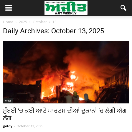
Home
2025
October
13
Daily Archives: October 13, 2025
ਭਾਰਤ
ਮੁੰਬਈ ‘ਚ ਕਈ ਆਟੋ ਪਾਰਟਸ ਦੀਆਂ ਦੁਕਾਨਾਂ ‘ਚ ਲੱਗੀ ਅੱਗ
ਲੱਗ
goldy
-
October 13, 2025