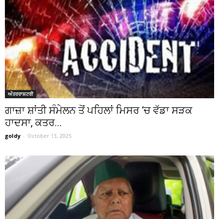
ਅੰਤਰਰਾਸ਼ਟਰੀ
ਗਾਜ਼ਾ ਸ਼ਾਂਤੀ ਸੰਮੇਲਨ ਤੋਂ ਪਹਿਲਾਂ ਮਿਸਰ ‘ਚ ਵੱਡਾ ਸੜਕ
ਹਾਦਸਾ, ਕਤਰ...
goldy
-
October 13, 2025