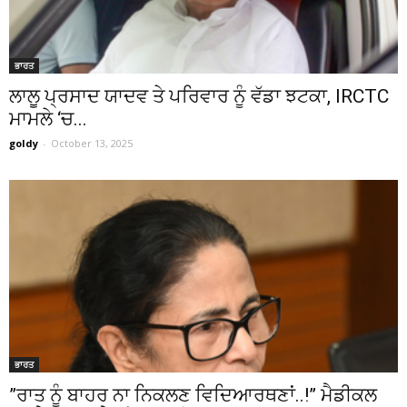
ਭਾਰਤ
ਲਾਲੂ ਪ੍ਰਸਾਦ ਯਾਦਵ ਤੇ ਪਰਿਵਾਰ ਨੂੰ ਵੱਡਾ ਝਟਕਾ, IRCTC
ਮਾਮਲੇ ‘ਚ...
goldy
-
October 13, 2025
ਭਾਰਤ
”ਰਾਤ ਨੂੰ ਬਾਹਰ ਨਾ ਨਿਕਲਣ ਵਿਦਿਆਰਥਣਾਂ..!” ਮੈਡੀਕਲ