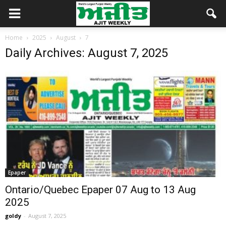
Home
2025
August
7
Daily Archives: August 7, 2025
Epaper
Ontario/Quebec Epaper 07 Aug to 13 Aug
2025
goldy
-
August 7, 2025