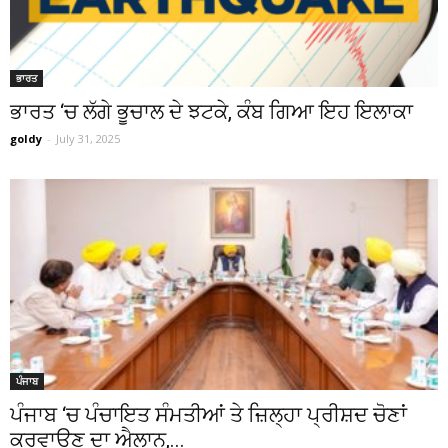
ਭਾਰਤ
ਭਾਰਤ ‘ਚ ਲੱਗੇ ਭੂਚਾਲ ਦੇ ਝਟਕੇ, ਕੰਬ ਗਿਆ ਇਹ ਇਲਾਕਾ
goldy
-
July 31, 2025
ਪੰਜਾਬ
ਪੰਜਾਬ ‘ਚ ਪੰਚਾਇਤ ਸੰਮਤੀਆਂ ਤੇ ਜ਼ਿਲ੍ਹਾ ਪ੍ਰੀਸ਼ਦ ਚੋਣਾਂ
ਕਰਵਾਉਣ ਦਾ ਐਲਾਨ,...