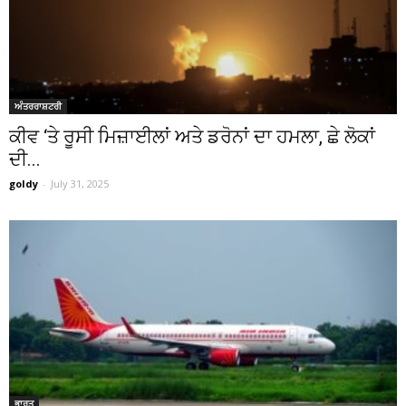
ਅੰਤਰਰਾਸ਼ਟਰੀ
ਕੀਵ ‘ਤੇ ਰੂਸੀ ਮਿਜ਼ਾਈਲਾਂ ਅਤੇ ਡਰੋਨਾਂ ਦਾ ਹਮਲਾ, ਛੇ ਲੋਕਾਂ
ਦੀ...
goldy
-
July 31, 2025
ਭਾਰਤ