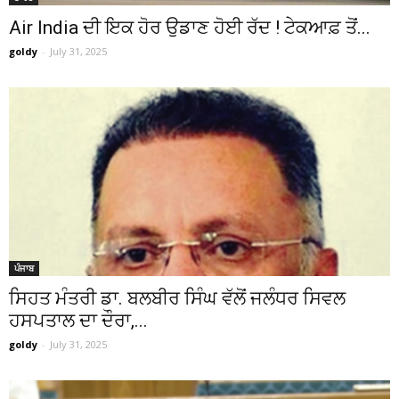
Air India ਦੀ ਇਕ ਹੋਰ ਉਡਾਣ ਹੋਈ ਰੱਦ ! ਟੇਕਆਫ਼ ਤੋਂ...
goldy
-
July 31, 2025
ਪੰਜਾਬ
ਸਿਹਤ ਮੰਤਰੀ ਡਾ. ਬਲਬੀਰ ਸਿੰਘ ਵੱਲੋਂ ਜਲੰਧਰ ਸਿਵਲ
ਹਸਪਤਾਲ ਦਾ ਦੌਰਾ,...
goldy
-
July 31, 2025