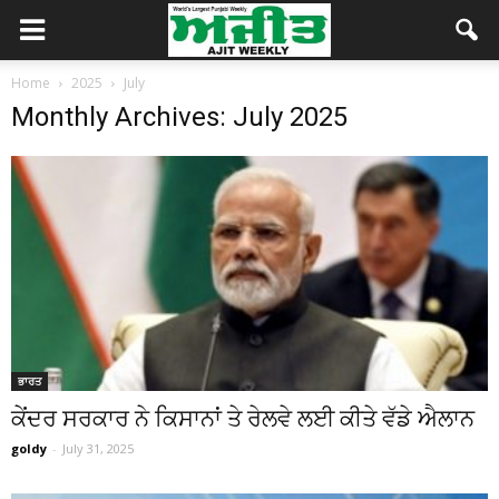
Home
2025
July
Monthly Archives: July 2025
ਭਾਰਤ
ਕੇਂਦਰ ਸਰਕਾਰ ਨੇ ਕਿਸਾਨਾਂ ਤੇ ਰੇਲਵੇ ਲਈ ਕੀਤੇ ਵੱਡੇ ਐਲਾਨ
goldy
-
July 31, 2025