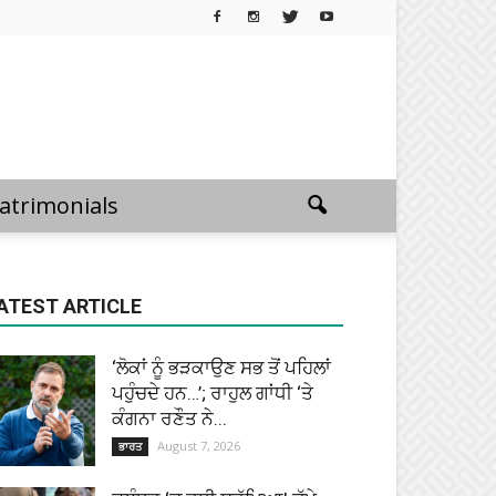
atrimonials
ATEST ARTICLE
‘ਲੋਕਾਂ ਨੂੰ ਭੜਕਾਉਣ ਸਭ ਤੋਂ ਪਹਿਲਾਂ
ਪਹੁੰਚਦੇ ਹਨ…’; ਰਾਹੁਲ ਗਾਂਧੀ ‘ਤੇ
ਕੰਗਨਾ ਰਣੌਤ ਨੇ...
August 7, 2026
ਭਾਰਤ