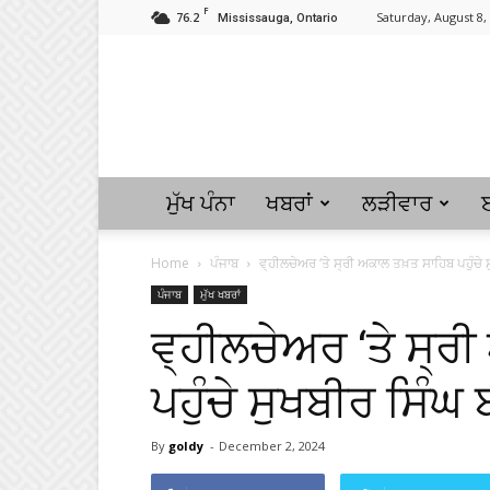
F
76.2
Saturday, August 8,
Mississauga, Ontario
ਮੁੱਖ ਪੰਨਾ
ਖਬਰਾਂ
ਲੜੀਵਾਰ
Home
ਪੰਜਾਬ
ਵ੍ਹੀਲਚੇਅਰ ‘ਤੇ ਸ੍ਰੀ ਅਕਾਲ ਤਖ਼ਤ ਸਾਹਿਬ ਪਹੁੰਚੇ
ਪੰਜਾਬ
ਮੁੱਖ ਖਬਰਾਂ
ਵ੍ਹੀਲਚੇਅਰ ‘ਤੇ ਸ੍ਰ
ਪਹੁੰਚੇ ਸੁਖਬੀਰ ਸਿੰਘ
By
goldy
-
December 2, 2024