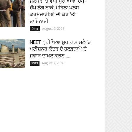
ਜਲੰਧਰ ‘ਚ ਵਧੀ ਸੁਰੱਖਿਆ! ਚੱਪੇ-
ਚੱਪੇ ਲੱਗੇ ਨਾਕੇ, ਮਹਿਲਾ ਪੁਲਸ
ਕਰਮਚਾਰੀਆਂ ਦੀ ਕਰ ‘ਤੀ
ਤਾਇਨਾਤੀ
August 7, 2026
ਪੰਜਾਬ
NEET ਪ੍ਰੀਖਿਆ ਸੁਧਾਰ ਮਾਮਲੇ ’ਚ
ਪਟੀਸ਼ਨਰ ਕੇਂਦਰ ਦੇ ਹਲਫ਼ਨਾਮੇ ’ਤੇ
ਜਵਾਬ ਦਾਖਲ ਕਰਨ :...
August 7, 2026
ਭਾਰਤ