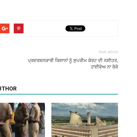
Next article
ਪ੍ਰਦਰਸ਼ਨਕਾਰੀ ਕਿਸਾਨਾਂ ਨੂੰ ਸੁਪਰੀਮ ਕੋਰਟ ਦੀ ਨਸੀਹਤ,
ਹਾਈਵੇਅ ਨਾ ਰੋਕੇ
UTHOR