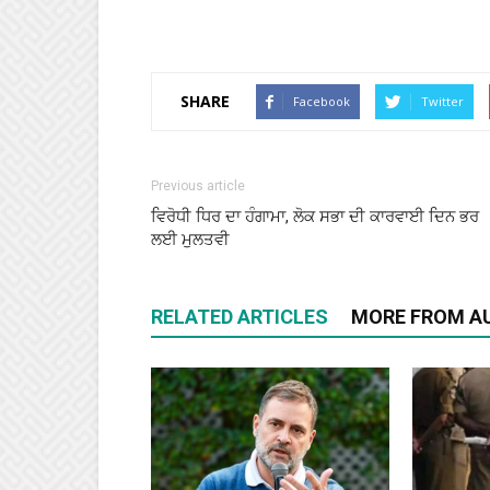
SHARE
Facebook
Twitter
Previous article
ਵਿਰੋਧੀ ਧਿਰ ਦਾ ਹੰਗਾਮਾ, ਲੋਕ ਸਭਾ ਦੀ ਕਾਰਵਾਈ ਦਿਨ ਭਰ
ਲਈ ਮੁਲਤਵੀ
RELATED ARTICLES
MORE FROM A