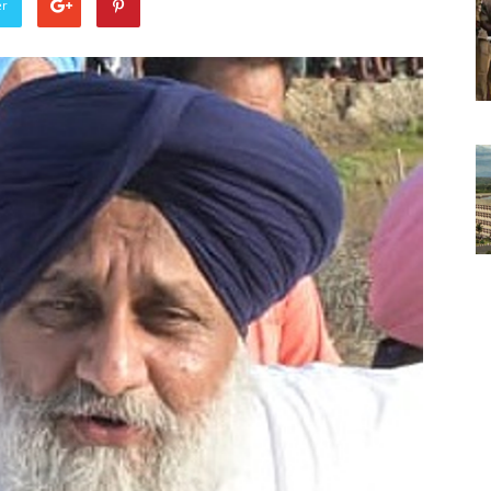
er
Punjabi
News
Paper
Ajit