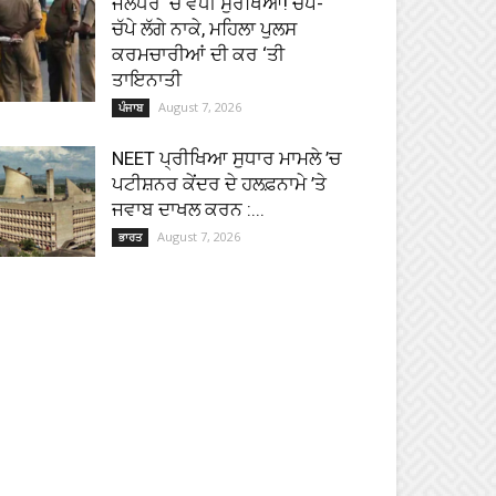
ਜਲੰਧਰ ‘ਚ ਵਧੀ ਸੁਰੱਖਿਆ! ਚੱਪੇ-
ਚੱਪੇ ਲੱਗੇ ਨਾਕੇ, ਮਹਿਲਾ ਪੁਲਸ
ਕਰਮਚਾਰੀਆਂ ਦੀ ਕਰ ‘ਤੀ
ਤਾਇਨਾਤੀ
August 7, 2026
ਪੰਜਾਬ
NEET ਪ੍ਰੀਖਿਆ ਸੁਧਾਰ ਮਾਮਲੇ ’ਚ
ਪਟੀਸ਼ਨਰ ਕੇਂਦਰ ਦੇ ਹਲਫ਼ਨਾਮੇ ’ਤੇ
ਜਵਾਬ ਦਾਖਲ ਕਰਨ :...
August 7, 2026
ਭਾਰਤ