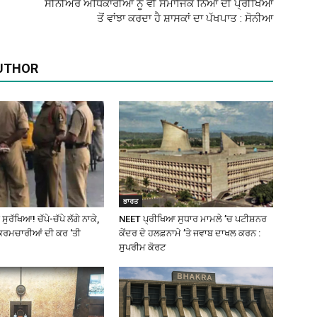
ਸੀਨੀਅਰ ਅਧਿਕਾਰੀਆਂ ਨੂੰ ਵੀ ਸਮਾਜਿਕ ਨਿਆਂ ਦੀ ਪ੍ਰੀਖਿਆ
ਤੋਂ ਵਾਂਝਾ ਕਰਦਾ ਹੈ ਸ਼ਾਸਕਾਂ ਦਾ ਪੱਖਪਾਤ : ਸੋਨੀਆ
UTHOR
ਭਾਰਤ
ੁਰੱਖਿਆ! ਚੱਪੇ-ਚੱਪੇ ਲੱਗੇ ਨਾਕੇ,
NEET ਪ੍ਰੀਖਿਆ ਸੁਧਾਰ ਮਾਮਲੇ ’ਚ ਪਟੀਸ਼ਨਰ
ਕਰਮਚਾਰੀਆਂ ਦੀ ਕਰ ‘ਤੀ
ਕੇਂਦਰ ਦੇ ਹਲਫ਼ਨਾਮੇ ’ਤੇ ਜਵਾਬ ਦਾਖਲ ਕਰਨ :
ਸੁਪਰੀਮ ਕੋਰਟ