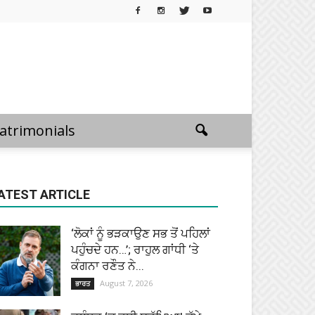
atrimonials
ATEST ARTICLE
‘ਲੋਕਾਂ ਨੂੰ ਭੜਕਾਉਣ ਸਭ ਤੋਂ ਪਹਿਲਾਂ
ਪਹੁੰਚਦੇ ਹਨ…’; ਰਾਹੁਲ ਗਾਂਧੀ ‘ਤੇ
ਕੰਗਨਾ ਰਣੌਤ ਨੇ...
August 7, 2026
ਭਾਰਤ