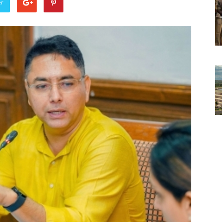
er
Punjabi
News
Paper
Ajit