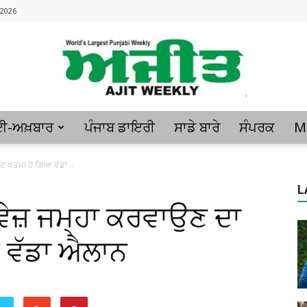
 2026
ਈ-ਅਖ਼ਬਾਰ
ਪੰਜਾਬ ਡਾਇਰੀ
ਸਾਡੇ ਬਾਰੇ
ਸੰਪਰਕ
M
Ajitweekly
ਟ ਖ਼ਤਮ! ਹੋ ਗਿਆ ਵੱਡਾ...
L
ਵੇਜ਼ ਜਮ੍ਹਾ ਕਰਵਾਉਣ ਦਾ
:
ਆ ਵੱਡਾ ਐਲਾਨ