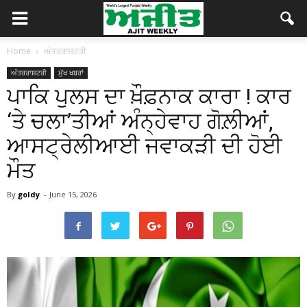
Home
ਅੰਤਰਰਾਸ਼ਟਰੀ
ਅੰਤਰਰਾਸ਼ਟਰੀ
ਮੁੱਖ ਖਬਰਾਂ
ਪਾਕਿ ਪੁਲਸ ਦਾ ਖ਼ੌਫ਼ਨਾਕ ਕਾਰਾ ! ਕਾਰ
‘ਤੇ ਚਲਾ’ਤੀਆਂ ਅੰਨ੍ਹੇਵਾਹ ਗੋਲ਼ੀਆਂ,
ਆਸਟ੍ਰੇਲੀਆਈ ਜਵਾਕੜੀ ਦੀ ਹੋਈ
ਮੌਤ
By
goldy
-
June 15, 2026