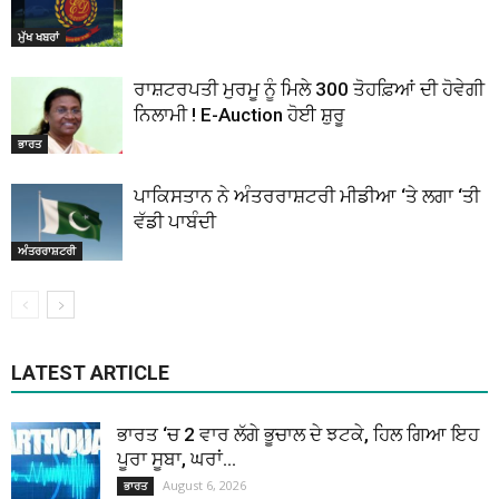
ਮੁੱਖ ਖਬਰਾਂ
ਰਾਸ਼ਟਰਪਤੀ ਮੁਰਮੂ ਨੂੰ ਮਿਲੇ 300 ਤੋਹਫ਼ਿਆਂ ਦੀ ਹੋਵੇਗੀ
ਨਿਲਾਮੀ ! E-Auction ਹੋਈ ਸ਼ੁਰੂ
ਭਾਰਤ
ਪਾਕਿਸਤਾਨ ਨੇ ਅੰਤਰਰਾਸ਼ਟਰੀ ਮੀਡੀਆ ‘ਤੇ ਲਗਾ ‘ਤੀ
ਵੱਡੀ ਪਾਬੰਦੀ
ਅੰਤਰਰਾਸ਼ਟਰੀ
LATEST ARTICLE
ਭਾਰਤ ‘ਚ 2 ਵਾਰ ਲੱਗੇ ਭੂਚਾਲ ਦੇ ਝਟਕੇ, ਹਿਲ ਗਿਆ ਇਹ
ਪੂਰਾ ਸੂਬਾ, ਘਰਾਂ...
August 6, 2026
ਭਾਰਤ