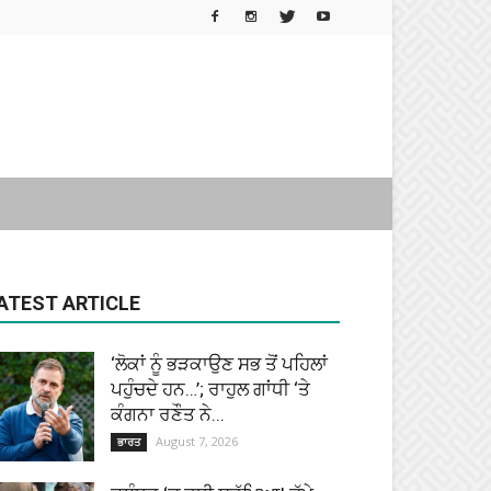
ATEST ARTICLE
‘ਲੋਕਾਂ ਨੂੰ ਭੜਕਾਉਣ ਸਭ ਤੋਂ ਪਹਿਲਾਂ
ਪਹੁੰਚਦੇ ਹਨ…’; ਰਾਹੁਲ ਗਾਂਧੀ ‘ਤੇ
ਕੰਗਨਾ ਰਣੌਤ ਨੇ...
August 7, 2026
ਭਾਰਤ