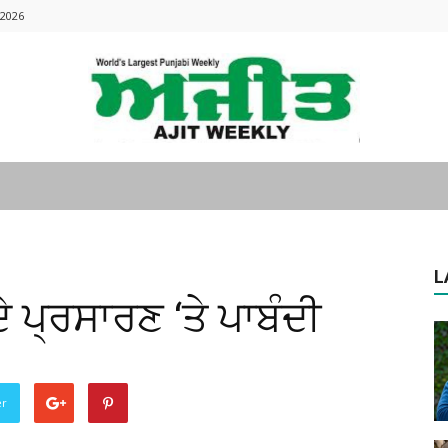
 2026
Ajitweekly
L
 ਪ੍ਰਸਾਰਣ ‘ਤੇ ਪਾਬੰਦੀ
:
er