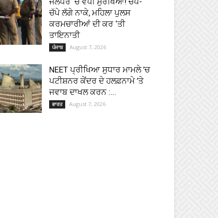
ਜਲੰਧਰ ‘ਚ ਵਧੀ ਸੁਰੱਖਿਆ! ਚੱਪੇ-
ਚੱਪੇ ਲੱਗੇ ਨਾਕੇ, ਮਹਿਲਾ ਪੁਲਸ
ਕਰਮਚਾਰੀਆਂ ਦੀ ਕਰ ‘ਤੀ
ਤਾਇਨਾਤੀ
August 7, 2026
ਪੰਜਾਬ
NEET ਪ੍ਰੀਖਿਆ ਸੁਧਾਰ ਮਾਮਲੇ ’ਚ
ਪਟੀਸ਼ਨਰ ਕੇਂਦਰ ਦੇ ਹਲਫ਼ਨਾਮੇ ’ਤੇ
ਜਵਾਬ ਦਾਖਲ ਕਰਨ :...
August 7, 2026
ਭਾਰਤ