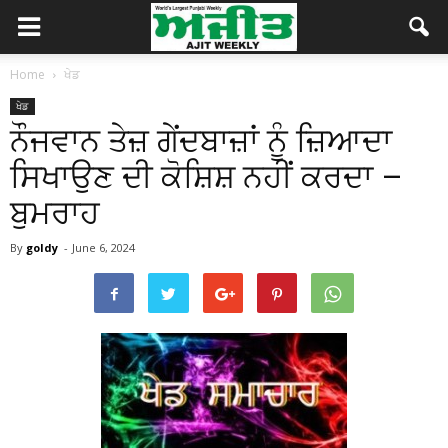
Home
ਖੇਡ
ਖੇਡ
ਨੌਜਵਾਨ ਤੇਜ਼ ਗੇਂਦਬਾਜ਼ਾਂ ਨੂੰ ਜ਼ਿਆਦਾ
ਸਿਖਾਉਣ ਦੀ ਕੋਸ਼ਿਸ਼ ਨਹੀਂ ਕਰਦਾ –
ਬੁਮਰਾਹ
By
goldy
-
June 6, 2024