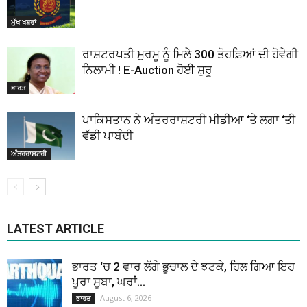
ਮੁੱਖ ਖਬਰਾਂ
ਰਾਸ਼ਟਰਪਤੀ ਮੁਰਮੂ ਨੂੰ ਮਿਲੇ 300 ਤੋਹਫ਼ਿਆਂ ਦੀ ਹੋਵੇਗੀ
ਨਿਲਾਮੀ ! E-Auction ਹੋਈ ਸ਼ੁਰੂ
ਭਾਰਤ
ਪਾਕਿਸਤਾਨ ਨੇ ਅੰਤਰਰਾਸ਼ਟਰੀ ਮੀਡੀਆ ‘ਤੇ ਲਗਾ ‘ਤੀ
ਵੱਡੀ ਪਾਬੰਦੀ
ਅੰਤਰਰਾਸ਼ਟਰੀ
LATEST ARTICLE
ਭਾਰਤ ‘ਚ 2 ਵਾਰ ਲੱਗੇ ਭੂਚਾਲ ਦੇ ਝਟਕੇ, ਹਿਲ ਗਿਆ ਇਹ
ਪੂਰਾ ਸੂਬਾ, ਘਰਾਂ...
August 6, 2026
ਭਾਰਤ