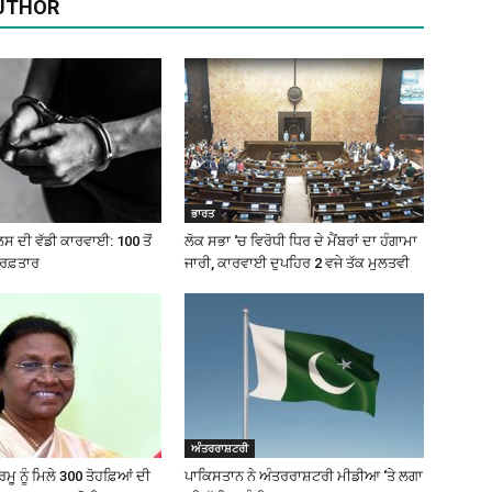
UTHOR
ਭਾਰਤ
ਲਸ ਦੀ ਵੱਡੀ ਕਾਰਵਾਈ: 100 ਤੋਂ
ਲੋਕ ਸਭਾ ‘ਚ ਵਿਰੋਧੀ ਧਿਰ ਦੇ ਮੈਂਬਰਾਂ ਦਾ ਹੰਗਾਮਾ
ਰਿਫ਼ਤਾਰ
ਜਾਰੀ, ਕਾਰਵਾਈ ਦੁਪਹਿਰ 2 ਵਜੇ ਤੱਕ ਮੁਲਤਵੀ
ਅੰਤਰਰਾਸ਼ਟਰੀ
ੂ ਨੂੰ ਮਿਲੇ 300 ਤੋਹਫ਼ਿਆਂ ਦੀ
ਪਾਕਿਸਤਾਨ ਨੇ ਅੰਤਰਰਾਸ਼ਟਰੀ ਮੀਡੀਆ ‘ਤੇ ਲਗਾ