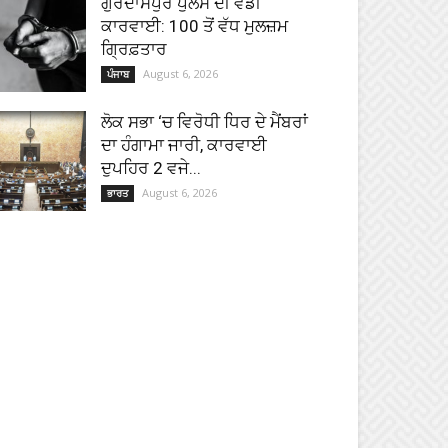
ਗੁਰਦਾਸਪੁਰ ਪੁਲਸ ਦੀ ਵੱਡੀ
ਕਾਰਵਾਈ: 100 ਤੋਂ ਵੱਧ ਮੁਲਜ਼ਮ
ਗ੍ਰਿਫ਼ਤਾਰ
August 6, 2026
ਪੰਜਾਬ
ਲੋਕ ਸਭਾ ‘ਚ ਵਿਰੋਧੀ ਧਿਰ ਦੇ ਮੈਂਬਰਾਂ
ਦਾ ਹੰਗਾਮਾ ਜਾਰੀ, ਕਾਰਵਾਈ
ਦੁਪਹਿਰ 2 ਵਜੇ...
August 6, 2026
ਭਾਰਤ