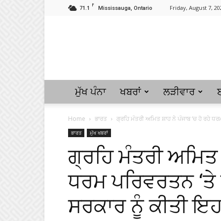
F
71.1
Friday, August 7, 20
Mississauga, Ontario
ਮੁੱਖ ਪੰਨਾ
ਖਬਰਾਂ
ਲੜੀਵਾਰ
Home
ਭਾਰਤ
ਗ੍ਰਹਿ ਮੰਤਰੀ ਅਮਿਤ ਸ਼ਾਹ ਨੇ ਪੰਜਾਬ ‘ਚ ਹੋ ਰਹੇ ਧ
ਭਾਰਤ
ਮੁੱਖ ਖਬਰਾਂ
ਗ੍ਰਹਿ ਮੰਤਰੀ ਅਮਿਤ ਸ
ਧਰਮ ਪਰਿਵਰਤਨ ‘ਤੇ 
ਸਰਕਾਰ ਨੂੰ ਕੀਤੀ ਇ