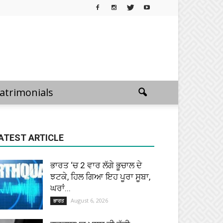
atrimonials
ATEST ARTICLE
ਭਾਰਤ ‘ਚ 2 ਵਾਰ ਲੱਗੇ ਭੂਚਾਲ ਦੇ
ਝਟਕੇ, ਹਿਲ ਗਿਆ ਇਹ ਪੂਰਾ ਸੂਬਾ,
ਘਰਾਂ...
August 6, 2026
ਭਾਰਤ