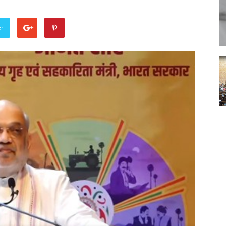
Punjabi
er
News
Paper
Ajit