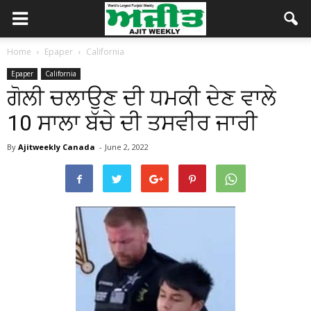
Home
Epaper
California
Epaper
California
ਗੋਲੀ ਚਲਾਉਣ ਦੀ ਧਮਕੀ ਦੇਣ ਵਾਲੇ
10 ਸਾਲਾ ਬੱਚੇ ਦੀ ਤਸਵੀਰ ਜਾਰੀ
By
Ajitweekly Canada
-
June 2, 2022