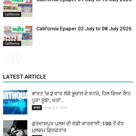
California
California Epaper 02 July to 08 July 2026
California
LATEST ARTICLE
ਭਾਰਤ ‘ਚ 2 ਵਾਰ ਲੱਗੇ ਭੂਚਾਲ ਦੇ ਝਟਕੇ, ਹਿਲ ਗਿਆ ਇਹ
ਪੂਰਾ ਸੂਬਾ, ਘਰਾਂ...
August 6, 2026
ਭਾਰਤ
ਗੁਰਦਾਸਪੁਰ ਪੁਲਸ ਦੀ ਵੱਡੀ ਕਾਰਵਾਈ: 100 ਤੋਂ ਵੱਧ
ਮੁਲਜ਼ਮ ਗ੍ਰਿਫ਼ਤਾਰ