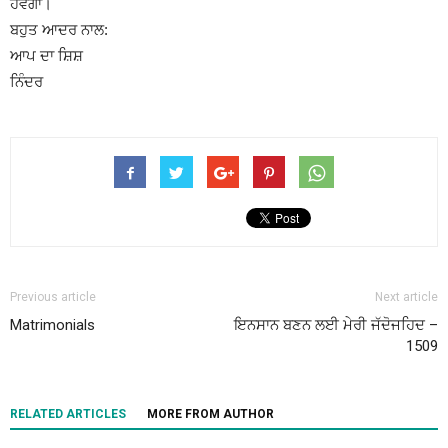
ਹੋਵੇਗਾ।
ਬਹੁਤ ਆਦਰ ਨਾਲ:
ਆਪ ਦਾ ਸ਼ਿਸ਼
ਨਿੰਦਰ
Previous article
Next article
Matrimonials
ਇਨਸਾਨ ਬਣਨ ਲਈ ਮੇਰੀ ਜੱਦੋਜਹਿਦ –
1509
RELATED ARTICLES
MORE FROM AUTHOR