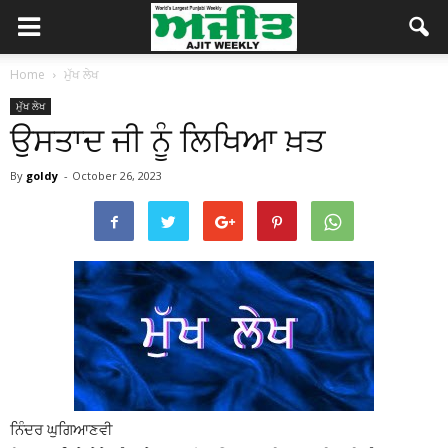
Home
ਮੁੱਖ ਲੇਖ
ਮੁੱਖ ਲੇਖ
ਉਸਤਾਦ ਜੀ ਨੂੰ ਲਿਖਿਆ ਖ਼ਤ
By
goldy
-
October 26, 2023
ਨਿੰਦਰ ਘੁਗਿਆਣਵੀ