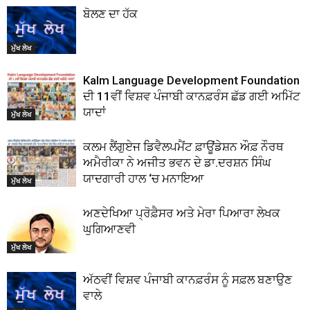
ਬੋਲਣ ਦਾ ਹੱਕ
ਮੁੱਖ ਲੇਖ
Kalm Language Development Foundation
ਦੀ 11ਵੀਂ ਵਿਸ਼ਵ ਪੰਜਾਬੀ ਕਾਨਫ਼ਰੰਸ ਛੱਡ ਗਈ ਅਮਿੱਟ
ਯਾਦਾਂ
ਮੁੱਖ ਲੇਖ
ਕਲਮ ਲੈਂਗੁਏਜ ਡਿਵੈਲਪਮੈਂਟ ਫ਼ਾਊਂਡੇਸ਼ਨ ਔਫ਼ ਨੌਰਥ
ਅਮੈਰੀਕਾ ਨੇ ਅਜੀਤ ਭਵਨ ਦੇ ਡਾ.ਦਰਸ਼ਨ ਸਿੰਘ
ਯਾਦਗਾਰੀ ਹਾਲ ‘ਚ ਮਨਾਇਆ
ਮੁੱਖ ਲੇਖ
ਅਣਦੇਖਿਆ ਪ੍ਰੋਫ਼ੈਸਰ ਅਤੇ ਮੇਰਾ ਪਿਆਰਾ ਲੇਖਕ
ਘੁਗਿਆਣਵੀ
ਮੁੱਖ ਲੇਖ
ਅੱਠਵੀਂ ਵਿਸ਼ਵ ਪੰਜਾਬੀ ਕਾਨਫ਼ਰੰਸ ਨੂੰ ਸਫ਼ਲ ਬਣਾਉਣ
ਵਾਲੇ