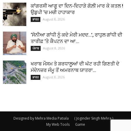
ਕਾਂਗਰਸੀ ਆਗੂ ਦਾ ਦਿਨ-ਦਿਹਾੜੇ ਗੋਲ਼ੀ ਮਾਰ ਕੇ ਕਤਲ !
ਉਡੁਪੀ ‘ਚ ਮਚੀ ਹਾਹਾਕਾਰ
August 8, 2026
ਭਾਰਤ
‘ਸੋਨੀਆ ਗਾਂਧੀ ਨੂੰ ਕਦੇ ਮੇਰੀ ਮਦਦ…’, ਰਾਹੁਲ ਗਾਂਧੀ ਦੀ
ਤਾਰੀਫ਼ ‘ਤੇ ਕੈਪਟਨ ਦਾ ਆ...
August 8, 2026
ਪੰਜਾਬ
ਖਰਾਬ ਮੌਸਮ ਤੇ ਸ਼ਰਧਾਲੂਆਂ ਦੀ ਘੱਟ ਰਹੀ ਗਿਣਤੀ ਦੇ
ਮੱਦੇਨਜ਼ਰ ਜੰਮੂ ਤੋਂ ਅਮਰਨਾਥ ਯਾਤਰਾ...
August 8, 2026
ਭਾਰਤ
Designed by Mehra Media Patiala
( Joginder Singh Mehra )
My Web Tools
Game