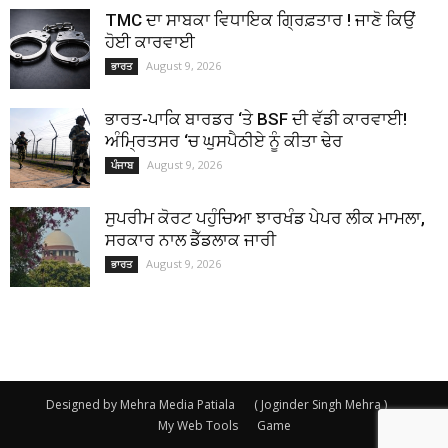
TMC ਦਾ ਸਾਬਕਾ ਵਿਧਾਇਕ ਗ੍ਰਿਫ਼ਤਾਰ ! ਜਾਣੋ ਕਿਉਂ
ਹੋਈ ਕਾਰਵਾਈ
August 9, 2026
ਭਾਰਤ
ਭਾਰਤ-ਪਾਕਿ ਬਾਰਡਰ ‘ਤੇ BSF ਦੀ ਵੱਡੀ ਕਾਰਵਾਈ!
ਅੰਮ੍ਰਿਤਸਰ ‘ਚ ਘੁਸਪੈਠੀਏ ਨੂੰ ਕੀਤਾ ਢੇਰ
August 9, 2026
ਪੰਜਾਬ
ਸੁਪਰੀਮ ਕੋਰਟ ਪਹੁੰਚਿਆ ਝਾਰਖੰਡ ਪੇਪਰ ਲੀਕ ਮਾਮਲਾ,
ਸਰਕਾਰ ਨਾਲ ਡੈੱਡਲਾਕ ਜਾਰੀ
August 9, 2026
ਭਾਰਤ
Designed by Mehra Media Patiala
( Joginder Singh Mehra )
My Web Tools
Game