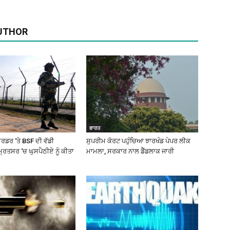
UTHOR
ਭਾਰਤ
ਰਡਰ ‘ਤੇ BSF ਦੀ ਵੱਡੀ
ਸੁਪਰੀਮ ਕੋਰਟ ਪਹੁੰਚਿਆ ਝਾਰਖੰਡ ਪੇਪਰ ਲੀਕ
ਰਿਤਸਰ ‘ਚ ਘੁਸਪੈਠੀਏ ਨੂੰ ਕੀਤਾ
ਮਾਮਲਾ, ਸਰਕਾਰ ਨਾਲ ਡੈੱਡਲਾਕ ਜਾਰੀ