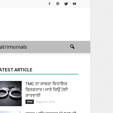
atrimonials
ATEST ARTICLE
TMC ਦਾ ਸਾਬਕਾ ਵਿਧਾਇਕ
ਗ੍ਰਿਫ਼ਤਾਰ ! ਜਾਣੋ ਕਿਉਂ ਹੋਈ
ਕਾਰਵਾਈ
August 9, 2026
ਭਾਰਤ