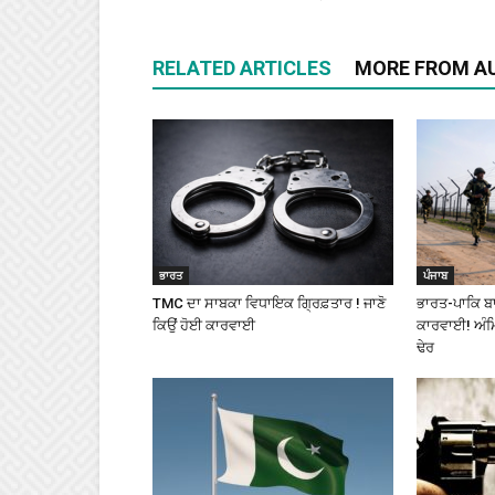
RELATED ARTICLES
MORE FROM A
ਭਾਰਤ
ਪੰਜਾਬ
TMC ਦਾ ਸਾਬਕਾ ਵਿਧਾਇਕ ਗ੍ਰਿਫ਼ਤਾਰ ! ਜਾਣੋ
ਭਾਰਤ-ਪਾਕਿ ਬਾ
ਕਿਉਂ ਹੋਈ ਕਾਰਵਾਈ
ਕਾਰਵਾਈ! ਅੰਮ੍
ਢੇਰ