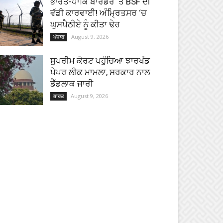
ਭਾਰਤ-ਪਾਕਿ ਬਾਰਡਰ ‘ਤੇ BSF ਦੀ
ਵੱਡੀ ਕਾਰਵਾਈ! ਅੰਮ੍ਰਿਤਸਰ ‘ਚ
ਘੁਸਪੈਠੀਏ ਨੂੰ ਕੀਤਾ ਢੇਰ
August 9, 2026
ਪੰਜਾਬ
ਸੁਪਰੀਮ ਕੋਰਟ ਪਹੁੰਚਿਆ ਝਾਰਖੰਡ
ਪੇਪਰ ਲੀਕ ਮਾਮਲਾ, ਸਰਕਾਰ ਨਾਲ
ਡੈੱਡਲਾਕ ਜਾਰੀ
August 9, 2026
ਭਾਰਤ