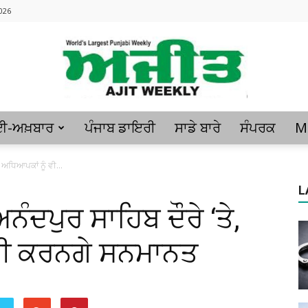
026
ਈ-ਅਖ਼ਬਾਰ
ਪੰਜਾਬ ਡਾਇਰੀ
ਸਾਡੇ ਬਾਰੇ
ਸੰਪਰਕ
M
Ajitweekly
 ਅਧਿਆਪਕਾਂ ਨੂੰ ਵੀ...
L
ੰਦਪੁਰ ਸਾਹਿਬ ਦੌਰੇ ‘ਤੇ,
:
ਵੀ ਕਰਨਗੇ ਸਨਮਾਨਤ