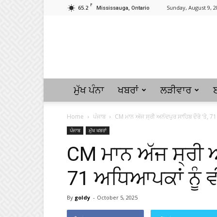
F
65.2
Sunday, August 9, 2
Mississauga, Ontario
ਮੁੱਖ ਪੰਨਾ
ਖਬਰਾਂ
ਲੜੀਵਾਰ
Home
ਪੰਜਾਬ
CM ਮਾਨ ਅੱਜ ਸ੍ਰੀ ਅਨੰਦਪੁਰ ਸਾਹਿਬ ਦੌਰੇ ‘ਤੇ, 71
ਪੰਜਾਬ
ਮੁੱਖ ਖਬਰਾਂ
CM ਮਾਨ ਅੱਜ ਸ੍ਰੀ ਅਨ
71 ਅਧਿਆਪਕਾਂ ਨੂੰ 
By
goldy
-
October 5, 2025