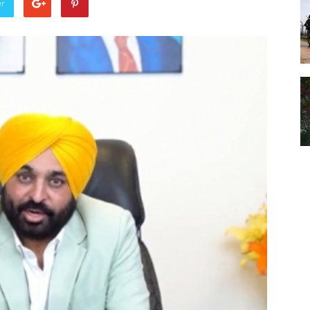
er
Punjabi
News
Paper
Ajit