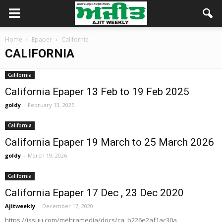
Home
Epaper
California
CALIFORNIA
California
California Epaper 13 Feb to 19 Feb 2025
goldy
-
February 13, 2025
California
California Epaper 19 March to 25 March 2026
goldy
-
March 19, 2026
California
California Epaper 17 Dec , 23 Dec 2020
Ajitweekly
-
December 17, 2020
https://issuu.com/mehramedia/docs/ca_b226e2af1ac30a