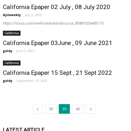
California Epaper 02 July , 08 July 2020
Ajitweekly
-
July 2, 2020
https://issuu.com/mehramedia/docs/ca_85887026405175
California
California Epaper 03June , 09 June 2021
goldy
-
June 3, 2021
California
California Epaper 15 Sept , 21 Sept 2022
goldy
-
September 15, 2022
38
39
40
LATEST ARTICLE