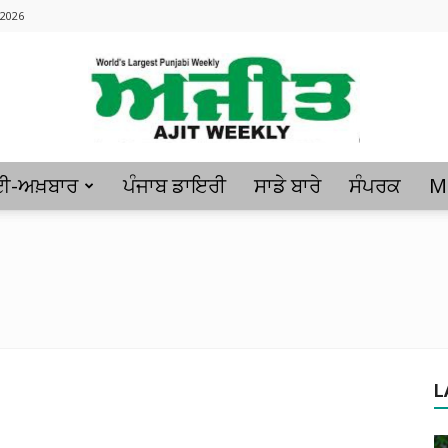
 2026
ਈ-ਅਖ਼ਬਾਰ
ਪੰਜਾਬ ਡਾਇਰੀ
ਸਾਡੇ ਬਾਰੇ
ਸੰਪਰਕ
M
Ajitweekly
:
L