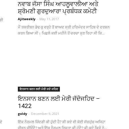
ਨਵਾਬ ਜੱਸਾ ਸਿੰਘ ਆਹਲੂਵਾਲੀਆ ਅਤੇ
ਸ਼੍ਰੋਮਣੀ ਗੁਰਦੁਆਰਾ ਪ੍ਰਬੰਧਕ ਕਮੇਟੀ
Ajitweekly
-
May 11, 2017
ੰਗੀ
(Ajit
ਮੈਂ ਤਕਰੀਬਨ ਡੇਢ ਕੁ ਵਰ੍ਹੇ ਤੋਂ ਬਾਅਦ ਸ੍ਰੀ ਹਰਿਮੰਦਰ ਸਾਹਿਬ ਦੇ ਦਰਸ਼ਨ
ਕਰਨ ਗਿਆ ਸੀ। ਪਿਛਲੇ ਕਈ ਮਹੀਨੇ ਤੋਂ ਚਰਚਾ ਸੁਣ ਰਿਹਾ ਸੀ ਕਿ...
Matrimonial)
ਇਨਸਾਨ ਬਣਨ ਲਈ ਮੇਰੀ ਜਦੋ ਜਹਿਦ
ਇਨਸਾਨ ਬਣਨ ਲਈ ਮੇਰੀ ਜੱਦੋਜਹਿਦ –
1422
goldy
-
December 9, 2021
ਦੇ
ਇੱਕ ਨੌਰਮਲ ਜ਼ਿੰਦਗੀ ਕੀ ਹੁੰਦੀ ਹੈ? ਕੀ ਕਦੇ ਵੀ ਕੋਈ ਸੱਚਮੁੱਚ ਅਜਿਹਾ
ਜੀਵਨ ਜੀਓਂਦੈ? ਅਤੇ ਇੱਕ ਨੌਰਮਲ ਰਿਸ਼ਤਾ ਕੀ ਹੁੰਦੈ? ਕੀ ਕਦੇ ਕਿਸੇ ਨੂੰ...