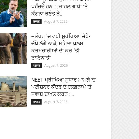
ਪਹੁੰਚਦੇ ਹਨ…’; ਰਾਹੁਲ ਗਾਂਧੀ ‘ਤੇ
ਕੰਗਨਾ ਰਣੌਤ ਨੇ...
August 7, 2026
ਭਾਰਤ
ਜਲੰਧਰ ‘ਚ ਵਧੀ ਸੁਰੱਖਿਆ! ਚੱਪੇ-
ਚੱਪੇ ਲੱਗੇ ਨਾਕੇ, ਮਹਿਲਾ ਪੁਲਸ
ਕਰਮਚਾਰੀਆਂ ਦੀ ਕਰ ‘ਤੀ
ਤਾਇਨਾਤੀ
August 7, 2026
ਪੰਜਾਬ
NEET ਪ੍ਰੀਖਿਆ ਸੁਧਾਰ ਮਾਮਲੇ ’ਚ
ਪਟੀਸ਼ਨਰ ਕੇਂਦਰ ਦੇ ਹਲਫ਼ਨਾਮੇ ’ਤੇ
ਜਵਾਬ ਦਾਖਲ ਕਰਨ :...
August 7, 2026
ਭਾਰਤ