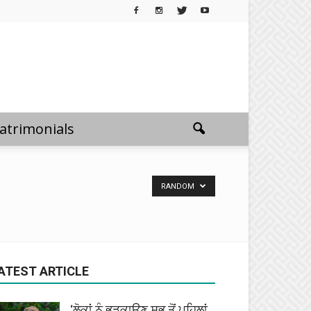
atrimonials
RANDOM
ATEST ARTICLE
‘ਲੋਕਾਂ ਨੂੰ ਭੜਕਾਉਣ ਸਭ ਤੋਂ ਪਹਿਲਾਂ