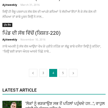
Ajitweekly
-
March 31, 2016
ਜਿਉਂ ਹੀ ਜੈਬੂ ਪਰਜਾਪਤ ਸੱਥ ਕੋਲ ਦੀ ਆਪਣੇ ਗਧਿਆਂ 'ਤੇ ਲੱਦੀਆਂ ਇੱਟਾਂ ਲੈ ਕੇ ਸੱਥ ਕੋਲ ਦੀ
ਲੰਘਿਆ ਤਾਂ ਬਾਬੇ ਪੂਰਨ ਸਿਉਂ ਨੇ ਨਾਲ...
ਮੁੱਖ ਲੇਖ
ਪਿੰਡ ਦੀ ਸੱਥ ਵਿੱਚੋਂ (ਕਿਸ਼ਤ-220)
Ajitweekly
-
November 10, 2016
ਨਾਥੇ ਅਮਲੀ ਨੂੰ ਸੱਥ ਵੱਲ ਆਉਂਦਾ ਵੇਖ ਕੇ ਪ੍ਰੀਤੇ ਨਹਿੰਗ ਕਾ ਲੱਛੂ ਬਾਬੇ ਦਸੌਂਧਾ ਸਿਉਂ ਨੂੰ ਕਹਿੰਦਾ,
''ਕਿਉਂ ਬਈ ਬਾਬਾ! ਔਧਰ ਆਵਦੇ ਪਿੱਛੇ ਨਾਥੇ...
3
4
5
LATEST ARTICLE
‘ਲੋਕਾਂ ਨੂੰ ਭੜਕਾਉਣ ਸਭ ਤੋਂ ਪਹਿਲਾਂ ਪਹੁੰਚਦੇ ਹਨ…’; ਰਾਹੁਲ