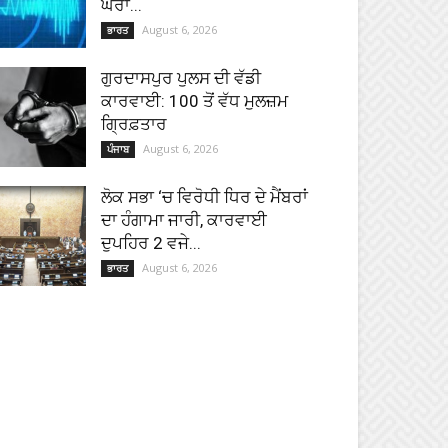
ਘਰਾਂ...
August 6, 2026
ਭਾਰਤ
ਗੁਰਦਾਸਪੁਰ ਪੁਲਸ ਦੀ ਵੱਡੀ
ਕਾਰਵਾਈ: 100 ਤੋਂ ਵੱਧ ਮੁਲਜ਼ਮ
ਗ੍ਰਿਫ਼ਤਾਰ
August 6, 2026
ਪੰਜਾਬ
ਲੋਕ ਸਭਾ ‘ਚ ਵਿਰੋਧੀ ਧਿਰ ਦੇ ਮੈਂਬਰਾਂ
ਦਾ ਹੰਗਾਮਾ ਜਾਰੀ, ਕਾਰਵਾਈ
ਦੁਪਹਿਰ 2 ਵਜੇ...
August 6, 2026
ਭਾਰਤ