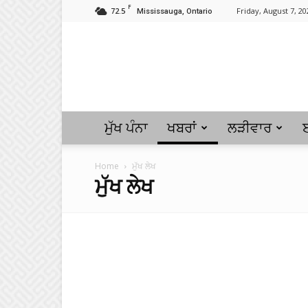
F
72.5
Friday, August 7, 20
Mississauga, Ontario
ਮੁੱਖ ਪੰਨਾ
ਖਬਰਾਂ
ਲੜੀਵਾਰ
Home
ਮੁੱਖ ਲੇਖ
ਮੁੱਖ ਲੇਖ