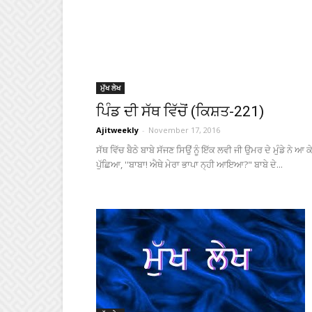
ਮੁੱਖ ਲੇਖ
ਪਿੰਡ ਦੀ ਸੱਥ ਵਿੱਚੋਂ (ਕਿਸ਼ਤ-221)
Ajitweekly
-
November 17, 2016
ਸੱਥ ਵਿੱਚ ਬੈਠੇ ਬਾਬੇ ਸੱਜਣ ਸਿਉਂ ਨੂੰ ਇੱਕ ਲਵੀ ਜੀ ਉਮਰ ਦੇ ਮੁੰਡੇ ਨੇ ਆ ਕ
ਪੁੱਛਿਆ, ''ਬਾਬਾ! ਐਥੇ ਮੇਰਾ ਭਾਪਾ ਨ੍ਹੀ ਆਇਆ?" ਬਾਬੇ ਦੇ...