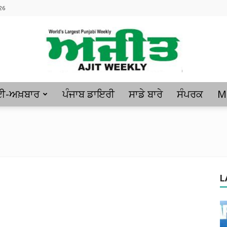
26
ਈ-ਅਖ਼ਬਾਰ
ਪੰਜਾਬ ਡਾਇਰੀ
ਸਾਡੇ ਬਾਰੇ
ਸੰਪਰਕ
M
Ajitweekly
:
L