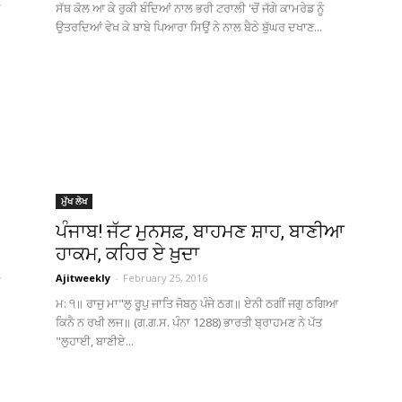
ਸੱਥ ਕੋਲ ਆ ਕੇ ਰੁਕੀ ਬੰਦਿਆਂ ਨਾਲ ਭਰੀ ਟਰਾਲੀ 'ਚੋਂ ਜੱਗੇ ਕਾਮਰੇਡ ਨੂੰ
ਉਤਰਦਿਆਂ ਵੇਖ ਕੇ ਬਾਬੇ ਪਿਆਰਾ ਸਿਉਂ ਨੇ ਨਾਲ ਬੈਠੇ ਬੁੱਘਰ ਦਖਾਣ...
(Ajit
Matrimonial)
ਮੁੱਖ ਲੇਖ
ਪੰਜਾਬ! ਜੱਟ ਮੁਨਸਫ਼, ਬਾਹਮਣ ਸ਼ਾਹ, ਬਾਣੀਆ
ਹਾਕਮ, ਕਹਿਰ ਏ ਖ਼ੁਦਾ
Ajitweekly
-
February 25, 2016
ਮ: ੧॥ ਰਾਜੁ ਮਾ"ਲੁ ਰੂਪੁ ਜਾਤਿ ਜੋਬਨੁ ਪੰਜੇ ਠਗ॥ ਏਨੀ ਠਗੀਂ ਜਗੁ ਠਗਿਆ
ਕਿਨੈ ਨ ਰਖੀ ਲਜ॥ (ਗ.ਗ.ਸ. ਪੰਨਾ 1288) ਭਾਰਤੀ ਬ੍ਰਾਹਮਣ ਨੇ ਪੱਤ
"ਲੁਹਾਈ, ਬਾਣੀਏ...