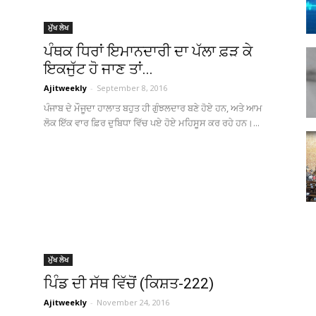
Punjabi
ਮੁੱਖ ਲੇਖ
ਪੰਥਕ ਧਿਰਾਂ ਇਮਾਨਦਾਰੀ ਦਾ ਪੱਲਾ ਫ਼ੜ ਕੇ
ਇਕਜੁੱਟ ਹੋ ਜਾਣ ਤਾਂ...
Ajitweekly
-
September 8, 2016
News
ਪੰਜਾਬ ਦੇ ਮੌਜੂਦਾ ਹਾਲਾਤ ਬਹੁਤ ਹੀ ਗੁੰਝਲਦਾਰ ਬਣੇ ਹੋਏ ਹਨ, ਅਤੇ ਆਮ
ਲੋਕ ਇੱਕ ਵਾਰ ਫ਼ਿਰ ਦੁਬਿਧਾ ਵਿੱਚ ਪਏ ਹੋਏ ਮਹਿਸੂਸ ਕਰ ਰਹੇ ਹਨ।...
Paper
ਮੁੱਖ ਲੇਖ
ਪਿੰਡ ਦੀ ਸੱਥ ਵਿੱਚੋਂ (ਕਿਸ਼ਤ-222)
Ajit
Ajitweekly
-
November 24, 2016