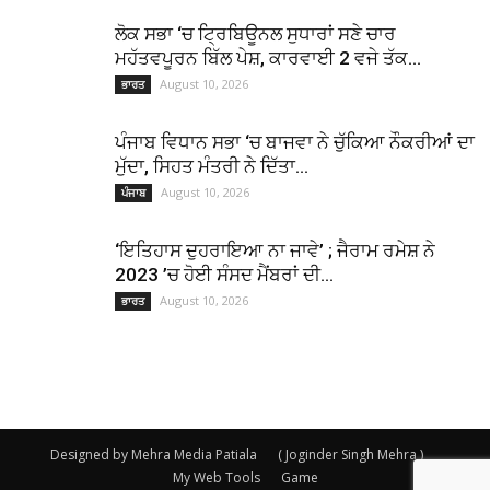
ਲੋਕ ਸਭਾ ‘ਚ ਟ੍ਰਿਬਿਊਨਲ ਸੁਧਾਰਾਂ ਸਣੇ ਚਾਰ
ਮਹੱਤਵਪੂਰਨ ਬਿੱਲ ਪੇਸ਼, ਕਾਰਵਾਈ 2 ਵਜੇ ਤੱਕ...
August 10, 2026
ਭਾਰਤ
ਪੰਜਾਬ ਵਿਧਾਨ ਸਭਾ ‘ਚ ਬਾਜਵਾ ਨੇ ਚੁੱਕਿਆ ਨੌਕਰੀਆਂ ਦਾ
ਮੁੱਦਾ, ਸਿਹਤ ਮੰਤਰੀ ਨੇ ਦਿੱਤਾ...
August 10, 2026
ਪੰਜਾਬ
‘ਇਤਿਹਾਸ ਦੁਹਰਾਇਆ ਨਾ ਜਾਵੇ’ ; ਜੈਰਾਮ ਰਮੇਸ਼ ਨੇ
2023 ’ਚ ਹੋਈ ਸੰਸਦ ਮੈਂਬਰਾਂ ਦੀ...
August 10, 2026
ਭਾਰਤ
Designed by Mehra Media Patiala
( Joginder Singh Mehra )
My Web Tools
Game