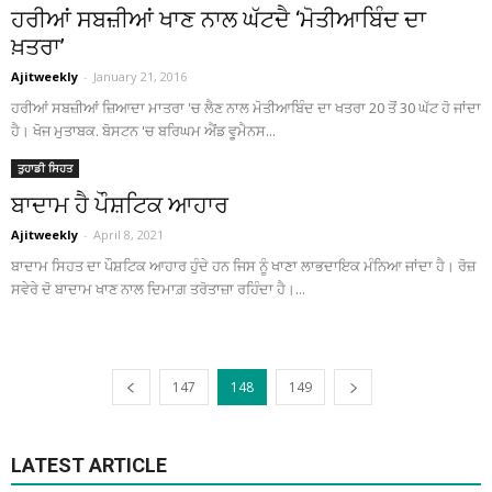
ਹਰੀਆਂ ਸਬਜ਼ੀਆਂ ਖਾਣ ਨਾਲ ਘੱਟਦੈ ‘ਮੋਤੀਆਬਿੰਦ ਦਾ
ਖ਼ਤਰਾ’
Ajitweekly
-
January 21, 2016
ਹਰੀਆਂ ਸਬਜ਼ੀਆਂ ਜ਼ਿਆਦਾ ਮਾਤਰਾ 'ਚ ਲੈਣ ਨਾਲ ਮੋਤੀਆਬਿੰਦ ਦਾ ਖਤਰਾ 20 ਤੋਂ 30 ਘੱਟ ਹੋ ਜਾਂਦਾ
ਹੈ। ਖੋਜ ਮੁਤਾਬਕ. ਬੋਸਟਨ 'ਚ ਬਰਿਘਮ ਐਂਡ ਵੂਮੈਨਸ...
ਤੁਹਾਡੀ ਸਿਹਤ
ਬਾਦਾਮ ਹੈ ਪੌਸ਼ਟਿਕ ਆਹਾਰ
Ajitweekly
-
April 8, 2021
ਬਾਦਾਮ ਸਿਹਤ ਦਾ ਪੌਸ਼ਟਿਕ ਆਹਾਰ ਹੁੰਦੇ ਹਨ ਜਿਸ ਨੂੰ ਖਾਣਾ ਲਾਭਦਾਇਕ ਮੰਨਿਆ ਜਾਂਦਾ ਹੈ। ਰੋਜ਼
ਸਵੇਰੇ ਦੋ ਬਾਦਾਮ ਖਾਣ ਨਾਲ ਦਿਮਾਗ਼ ਤਰੋਤਾਜ਼ਾ ਰਹਿੰਦਾ ਹੈ।...
147
148
149
LATEST ARTICLE