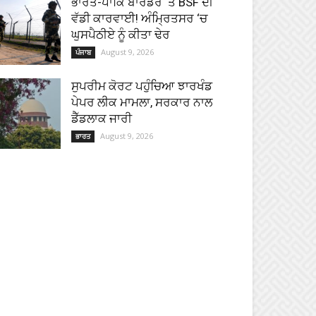
ਭਾਰਤ-ਪਾਕਿ ਬਾਰਡਰ ‘ਤੇ BSF ਦੀ
ਵੱਡੀ ਕਾਰਵਾਈ! ਅੰਮ੍ਰਿਤਸਰ ‘ਚ
ਘੁਸਪੈਠੀਏ ਨੂੰ ਕੀਤਾ ਢੇਰ
August 9, 2026
ਪੰਜਾਬ
ਸੁਪਰੀਮ ਕੋਰਟ ਪਹੁੰਚਿਆ ਝਾਰਖੰਡ
ਪੇਪਰ ਲੀਕ ਮਾਮਲਾ, ਸਰਕਾਰ ਨਾਲ
ਡੈੱਡਲਾਕ ਜਾਰੀ
August 9, 2026
ਭਾਰਤ