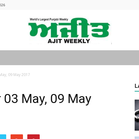
026
Ajitweekly
 May, 09 May 2017
L
r 03 May, 09 May
: