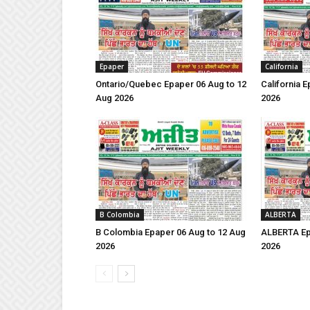
Epaper
California
Ontario/Quebec Epaper 06 Aug to 12
California 
Aug 2026
2026
B Colombia
ALBERTA
B Colombia Epaper 06 Aug to 12 Aug
ALBERTA Ep
2026
2026