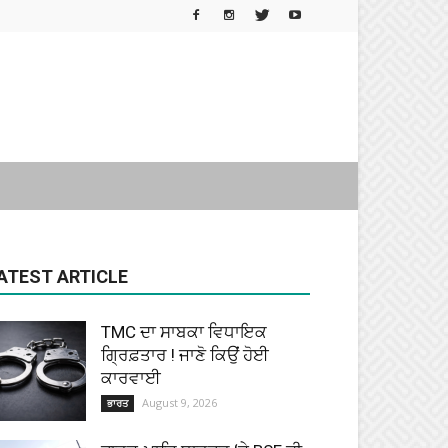
ATEST ARTICLE
TMC ਦਾ ਸਾਬਕਾ ਵਿਧਾਇਕ
ਗ੍ਰਿਫ਼ਤਾਰ ! ਜਾਣੋ ਕਿਉਂ ਹੋਈ
ਕਾਰਵਾਈ
August 9, 2026
ਭਾਰਤ