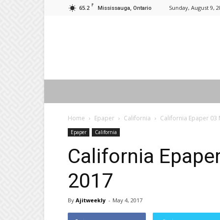
F
65.2
Sunday, August 9, 2
Mississauga, Ontario
Home
Epaper
California
California Epaper 03
Epaper
California
California Epape
2017
By
Ajitweekly
-
May 4, 2017