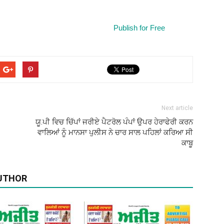
Publish for Free
(Ajit
Next article
Matrimonial)
ਯੂ.ਪੀ ਵਿਚ ਚਿੱਪਾਂ ਜਰੀਏ ਪੈਟਰੋਲ ਪੰਪਾਂ ਉਪਰ ਹੇਰਾਫੇਰੀ ਕਰਨ
ਵਾਲਿਆਂ ਨੂੰ ਮਾਨਸਾ ਪੁਲੀਸ ਨੇ ਚਾਰ ਸਾਲ ਪਹਿਲਾਂ ਕਰਿਆ ਸੀ
ਕਾਬੂ
UTHOR