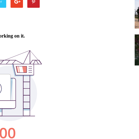
er
Punjabi
News
Paper
Ajit