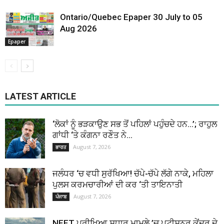
Ontario/Quebec Epaper 30 July to 05
Aug 2026
Epaper
LATEST ARTICLE
‘ਲੋਕਾਂ ਨੂੰ ਭੜਕਾਉਣ ਸਭ ਤੋਂ ਪਹਿਲਾਂ ਪਹੁੰਚਦੇ ਹਨ…’; ਰਾਹੁਲ
ਗਾਂਧੀ ‘ਤੇ ਕੰਗਨਾ ਰਣੌਤ ਨੇ...
August 7, 2026
ਭਾਰਤ
ਜਲੰਧਰ ‘ਚ ਵਧੀ ਸੁਰੱਖਿਆ! ਚੱਪੇ-ਚੱਪੇ ਲੱਗੇ ਨਾਕੇ, ਮਹਿਲਾ
ਪੁਲਸ ਕਰਮਚਾਰੀਆਂ ਦੀ ਕਰ ‘ਤੀ ਤਾਇਨਾਤੀ
August 7, 2026
ਪੰਜਾਬ
NEET ਪ੍ਰੀਖਿਆ ਸੁਧਾਰ ਮਾਮਲੇ ’ਚ ਪਟੀਸ਼ਨਰ ਕੇਂਦਰ ਦੇ