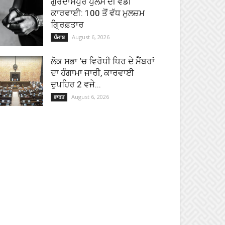
ਗੁਰਦਾਸਪੁਰ ਪੁਲਸ ਦੀ ਵੱਡੀ
ਕਾਰਵਾਈ: 100 ਤੋਂ ਵੱਧ ਮੁਲਜ਼ਮ
ਗ੍ਰਿਫ਼ਤਾਰ
August 6, 2026
ਪੰਜਾਬ
ਲੋਕ ਸਭਾ ‘ਚ ਵਿਰੋਧੀ ਧਿਰ ਦੇ ਮੈਂਬਰਾਂ
ਦਾ ਹੰਗਾਮਾ ਜਾਰੀ, ਕਾਰਵਾਈ
ਦੁਪਹਿਰ 2 ਵਜੇ...
August 6, 2026
ਭਾਰਤ