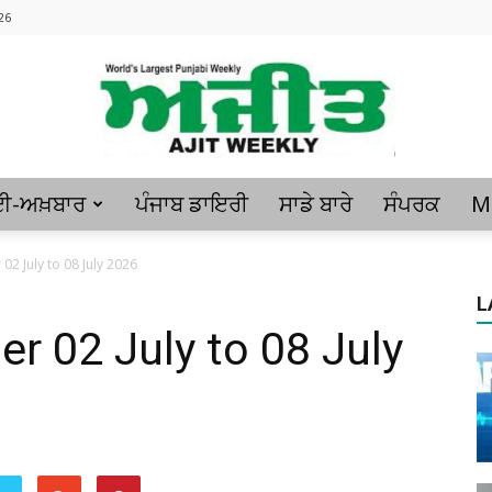
26
ਈ-ਅਖ਼ਬਾਰ
ਪੰਜਾਬ ਡਾਇਰੀ
ਸਾਡੇ ਬਾਰੇ
ਸੰਪਰਕ
M
Ajitweekly
2 July to 08 July 2026
L
r 02 July to 08 July
: