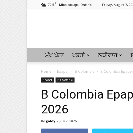
F
72.5
Friday, August 7, 20
Mississauga, Ontario
ਮੁੱਖ ਪੰਨਾ
ਖਬਰਾਂ
ਲੜੀਵਾਰ
Home
Epaper
B Colombia
B Colombia Epaper 0
Epaper
B Colombia
B Colombia Epape
2026
By
goldy
-
July 2, 2026