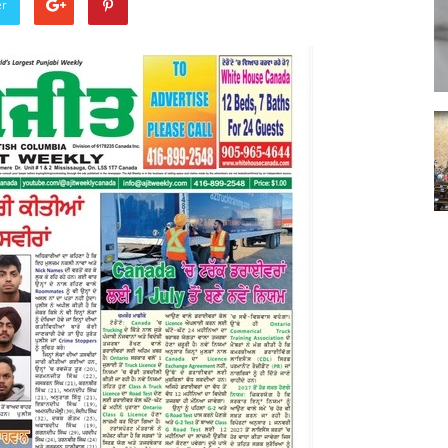
er
Punjabi
News
Paper
Ajit