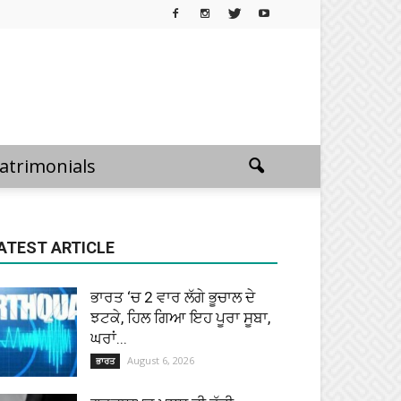
atrimonials
ATEST ARTICLE
ਭਾਰਤ ‘ਚ 2 ਵਾਰ ਲੱਗੇ ਭੂਚਾਲ ਦੇ
ਝਟਕੇ, ਹਿਲ ਗਿਆ ਇਹ ਪੂਰਾ ਸੂਬਾ,
ਘਰਾਂ...
August 6, 2026
ਭਾਰਤ