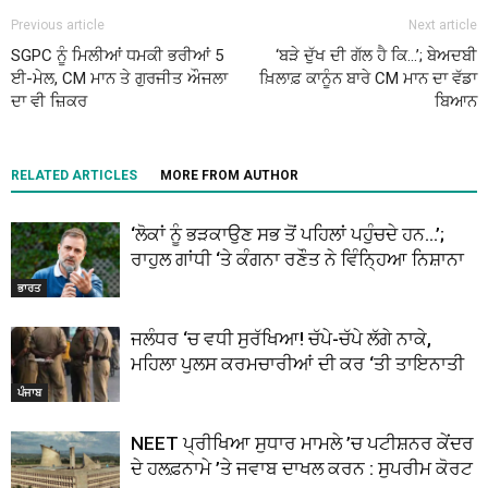
Previous article
Next article
SGPC ਨੂੰ ਮਿਲੀਆਂ ਧਮਕੀ ਭਰੀਆਂ 5
‘ਬੜੇ ਦੁੱਖ ਦੀ ਗੱਲ ਹੈ ਕਿ…’; ਬੇਅਦਬੀ
ਈ-ਮੇਲ, CM ਮਾਨ ਤੇ ਗੁਰਜੀਤ ਔਜਲਾ
ਖ਼ਿਲਾਫ਼ ਕਾਨੂੰਨ ਬਾਰੇ CM ਮਾਨ ਦਾ ਵੱਡਾ
ਦਾ ਵੀ ਜ਼ਿਕਰ
ਬਿਆਨ
RELATED ARTICLES
MORE FROM AUTHOR
‘ਲੋਕਾਂ ਨੂੰ ਭੜਕਾਉਣ ਸਭ ਤੋਂ ਪਹਿਲਾਂ ਪਹੁੰਚਦੇ ਹਨ…’;
ਰਾਹੁਲ ਗਾਂਧੀ ‘ਤੇ ਕੰਗਨਾ ਰਣੌਤ ਨੇ ਵਿੰਨ੍ਹਿਆ ਨਿਸ਼ਾਨਾ
ਭਾਰਤ
ਜਲੰਧਰ ‘ਚ ਵਧੀ ਸੁਰੱਖਿਆ! ਚੱਪੇ-ਚੱਪੇ ਲੱਗੇ ਨਾਕੇ,
ਮਹਿਲਾ ਪੁਲਸ ਕਰਮਚਾਰੀਆਂ ਦੀ ਕਰ ‘ਤੀ ਤਾਇਨਾਤੀ
ਪੰਜਾਬ
NEET ਪ੍ਰੀਖਿਆ ਸੁਧਾਰ ਮਾਮਲੇ ’ਚ ਪਟੀਸ਼ਨਰ ਕੇਂਦਰ
ਦੇ ਹਲਫ਼ਨਾਮੇ ’ਤੇ ਜਵਾਬ ਦਾਖਲ ਕਰਨ : ਸੁਪਰੀਮ ਕੋਰਟ