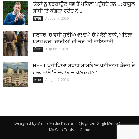
‘ਲੋਕਾਂ ਨੂੰ ਭੜਕਾਉਣ ਸਭ ਤੋਂ ਪਹਿਲਾਂ ਪਹੁੰਚਦੇ ਹਨ…’; ਰਾਹੁਲ
ਗਾਂਧੀ ‘ਤੇ ਕੰਗਨਾ ਰਣੌਤ ਨੇ...
August 7, 2026
ਭਾਰਤ
ਜਲੰਧਰ ‘ਚ ਵਧੀ ਸੁਰੱਖਿਆ! ਚੱਪੇ-ਚੱਪੇ ਲੱਗੇ ਨਾਕੇ, ਮਹਿਲਾ
ਪੁਲਸ ਕਰਮਚਾਰੀਆਂ ਦੀ ਕਰ ‘ਤੀ ਤਾਇਨਾਤੀ
August 7, 2026
ਪੰਜਾਬ
NEET ਪ੍ਰੀਖਿਆ ਸੁਧਾਰ ਮਾਮਲੇ ’ਚ ਪਟੀਸ਼ਨਰ ਕੇਂਦਰ ਦੇ
ਹਲਫ਼ਨਾਮੇ ’ਤੇ ਜਵਾਬ ਦਾਖਲ ਕਰਨ :...
August 7, 2026
ਭਾਰਤ
Designed by Mehra Media Patiala
( Joginder Singh Mehra )
My Web Tools
Game