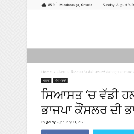
F
85.9
Sunday, August 9, 2
Mississauga, Ontario
Home
ਪੰਜਾਬ
ਸਿਆਸਤ ‘ਚ ਵੱਡੀ ਹਲਚਲ! ਚੰਡੀਗੜ੍ਹ ‘ਚ ਭਾਜਪਾ ਕੌ
ਪੰਜਾਬ
ਮੁੱਖ ਖਬਰਾਂ
ਸਿਆਸਤ ‘ਚ ਵੱਡੀ ਹਲ
ਭਾਜਪਾ ਕੌਂਸਲਰ ਦੀ ਭ
By
goldy
-
January 11, 2026