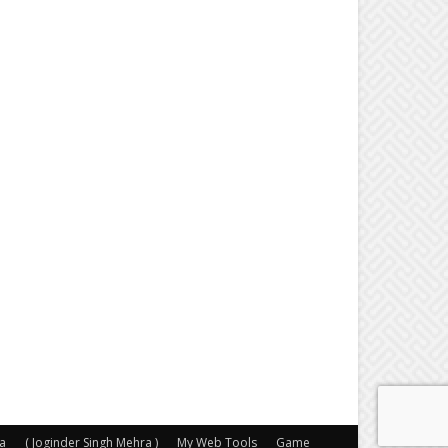
a
( Joginder Singh Mehra )
My Web Tools
Game