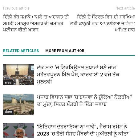
Previous article
Next article
ਦਿੱਲੀ ਬੰਬ ਧਮਾਕੇ ਮਾਮਲੇ ‘ਚ ਅਦਾਲਤ ਦੀ
ਦਿੱਲੀ ਦੇ ਸੈਂਟਰਲ ਰਿਜ ਦੀ ਸੁਰੱਖਿਆ
ਸਖ਼ਤੀ ; ਮਨਸੂਰ ਅਸਗਰ ਦੀ ਜ਼ਮਾਨਤ
ਲਈ ਕਾਨੂੰਨੀ ਰਾਹ ਅਪਣਾਇਆ ਜਾਵੇਗਾ :
ਪਟੀਸ਼ਨ ਕੀਤੀ ਖਾਰਜ
ਅਮਿਤ ਸ਼ਾਹ
RELATED ARTICLES
MORE FROM AUTHOR
ਲੋਕ ਸਭਾ ‘ਚ ਟ੍ਰਿਬਿਊਨਲ ਸੁਧਾਰਾਂ ਸਣੇ ਚਾਰ
ਮਹੱਤਵਪੂਰਨ ਬਿੱਲ ਪੇਸ਼, ਕਾਰਵਾਈ 2 ਵਜੇ ਤੱਕ
ਮੁਲਤਵੀ
ਭਾਰਤ
ਪੰਜਾਬ ਵਿਧਾਨ ਸਭਾ ‘ਚ ਬਾਜਵਾ ਨੇ ਚੁੱਕਿਆ ਨੌਕਰੀਆਂ
ਦਾ ਮੁੱਦਾ, ਸਿਹਤ ਮੰਤਰੀ ਨੇ ਦਿੱਤਾ ਜਵਾਬ
ਪੰਜਾਬ
‘ਇਤਿਹਾਸ ਦੁਹਰਾਇਆ ਨਾ ਜਾਵੇ’ ; ਜੈਰਾਮ ਰਮੇਸ਼ ਨੇ
2023 ’ਚ ਹੋਈ ਸੰਸਦ ਮੈਂਬਰਾਂ ਦੀ ਮੁਅੱਤਲੀ ਨੂੰ ਕੀਤਾ