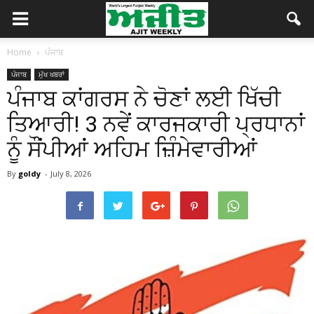
Home
ਪੰਜਾਬ
ਪੰਜਾਬ
ਮੁੱਖ ਖਬਰਾਂ
ਪੰਜਾਬ ਕਾਂਗਰਸ ਨੇ ਚੋਣਾਂ ਲਈ ਖਿੱਚੀ
ਤਿਆਰੀ! 3 ਨਵੇਂ ਕਾਰਜਕਾਰੀ ਪ੍ਰਧਾਨਾਂ
ਨੂੰ ਸੌਂਪੀਆਂ ਅਹਿਮ ਜ਼ਿੰਮੇਵਾਰੀਆਂ
By
goldy
-
July 8, 2026