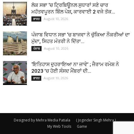
ਲੋਕ ਸਭਾ ‘ਚ ਟ੍ਰਿਬਿਊਨਲ ਸੁਧਾਰਾਂ ਸਣੇ ਚਾਰ
ਮਹੱਤਵਪੂਰਨ ਬਿੱਲ ਪੇਸ਼, ਕਾਰਵਾਈ 2 ਵਜੇ ਤੱਕ...
August 10, 2026
ਭਾਰਤ
ਪੰਜਾਬ ਵਿਧਾਨ ਸਭਾ ‘ਚ ਬਾਜਵਾ ਨੇ ਚੁੱਕਿਆ ਨੌਕਰੀਆਂ ਦਾ
ਮੁੱਦਾ, ਸਿਹਤ ਮੰਤਰੀ ਨੇ ਦਿੱਤਾ...
August 10, 2026
ਪੰਜਾਬ
‘ਇਤਿਹਾਸ ਦੁਹਰਾਇਆ ਨਾ ਜਾਵੇ’ ; ਜੈਰਾਮ ਰਮੇਸ਼ ਨੇ
2023 ’ਚ ਹੋਈ ਸੰਸਦ ਮੈਂਬਰਾਂ ਦੀ...
August 10, 2026
ਭਾਰਤ
Designed by Mehra Media Patiala
( Joginder Singh Mehra )
My Web Tools
Game