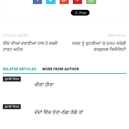
Previous article
Next article
ਨੀਂਦ ਦੀਆਂ ਦਵਾਈਆਂ ਨਾਲ ਹੋ ਸਕਦੈ
ਦਰਦ ਨੂੰ ਚੁਟਕੀਆਂ ‘ਚ ਖ਼ਤਮ ਕਰੇਗੀ
ਹਾਰਟ ਅਟੈਕ
ਵਰਚੁਅਲ ਰਿਐਲਿਟੀ
RELATED ARTICLES
MORE FROM AUTHOR
ਤੁਹਾਡੀ ਸਿਹਤ
ਖੀਰਾ ਹੀਰਾ
ਤੁਹਾਡੀ ਸਿਹਤ
ਦੰਦਾਂ ਵਿੱਚ ਤੱਤਾ-ਠੰਡਾ ਲੱਗੇ ਤਾਂ