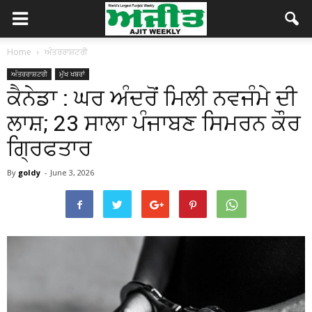
Home
ਅੰਤਰਰਾਸ਼ਟਰੀ
ਅੰਤਰਰਾਸ਼ਟਰੀ
ਮੁੱਖ ਖਬਰਾਂ
ਕੈਨੇਡਾ : ਘਰ ਅੰਦਰੋਂ ਮਿਲੀ ਨਵਜੰਮੇ ਦੀ
ਲਾਸ਼; 23 ਸਾਲਾ ਪੰਜਾਬਣ ਸਿਮਰਨ ਕੌਰ
ਗ੍ਰਿਫਤਾਰ
By
goldy
-
June 3, 2026